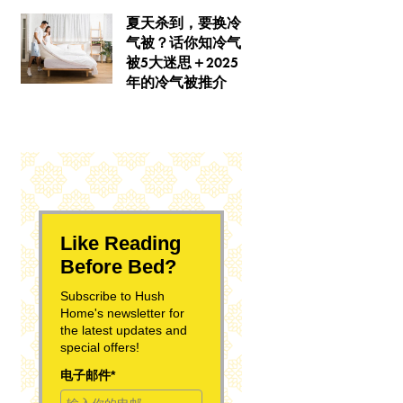
夏天杀到，要换冷
气被？话你知冷气
被5大迷思＋2025
年的冷气被推介
Like Reading
Before Bed?
Subscribe to Hush
Home's newsletter for
the latest updates and
special offers!
电子邮件*