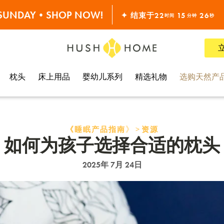
满 $10000•全单68折
S SUNDAY•SHOP NOW!
✦ 结束于
22
15
25
时间
分钟
秒
全线7折!
枕头
床上用品
婴幼儿系列
精选礼物
选购天然产
》>
《睡眠产品指南
资源
如何为孩子选择合适的枕头
2025年 7月 24日