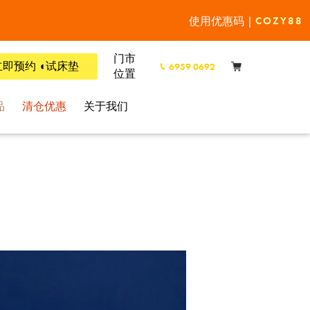
使用优惠码 |
COZY88
门市
立即预约 ◖试床垫
6959 0692
位置
品
清仓优惠
关于我们