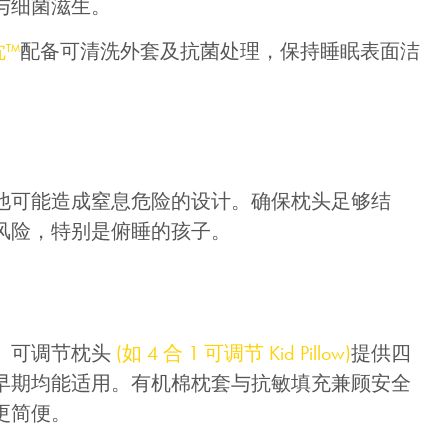
与细菌滋生。
优惠!
枕™
配备可清洗外套及抗菌处理，保持睡眠表面洁
千万不要错过! 输入电子邮箱即享独
家迎新优惠.
他可能造成窒息危险的设计。确保枕头足够结
风险，特别是俯睡的孩子。
提交
。可调节枕头
(如 4 合 1 可调节 Kid Pillow)
提供四
早期均能适用。有机棉枕套与抗敏填充兼顾安全
更简便。