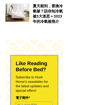
夏天殺到，要換冷
氣被？話你知冷氣
被5大迷思＋2025
年的冷氣被推介
Like Reading
Before Bed?
Subscribe to Hush
Home's newsletter for
the latest updates and
special offers!
電子郵件*