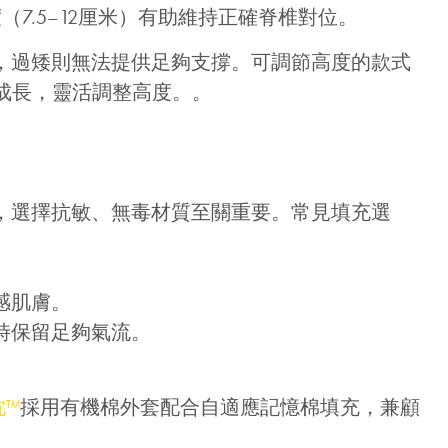
（7.5–12厘米）有助維持正確脊椎對位。
，過矮則無法提供足夠支撐。可調節高度的款式
成長，靈活調整高度。。
，選擇抗敏、無毒材質至關重要。常見填充選
感肌膚。
時保留足夠氣流。
枕™
採用有機棉外套配合自適應記憶棉填充，兼顧