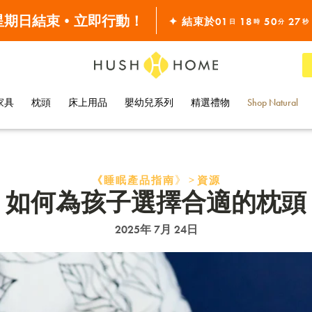
滿 $10000•全單68折
 星期日結束•立即行動！
✦ 結束於
01
18
50
26
日
時
分
秒
全線7折!
家具
枕頭
床上用品
嬰幼兒系列
精選禮物
Shop Natural
》>
《睡眠產品指南
資源
如何為孩子選擇合適的枕頭
2025年 7月 24日