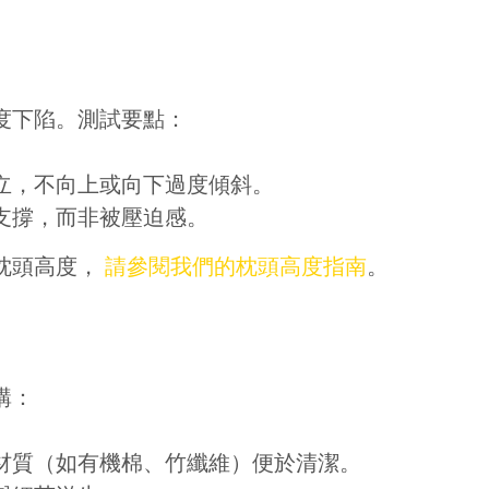
度下陷。測試要點：
立，不向上或向下過度傾斜。
支撐，而非被壓迫感。
枕頭高度，
請參閱我們的枕頭高度指南
。
購：
材質（如有機棉、竹纖維）便於清潔。
賞你床褥&床架$1000