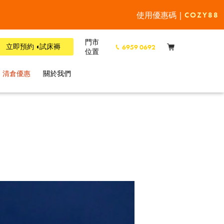
使用優惠碼 |
COZY88
門市
立即預約 ◖試床褥
6959 0692
位置
清倉優惠
關於我們