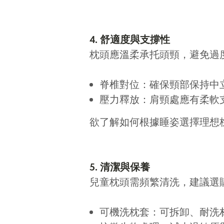
4. 舒適度與支撐性
枕頭應溫柔承托頭頸，避免過
脊椎對位：確保頸部保持中
壓力釋放：肩頸處應有柔軟
欲了解如何根據睡姿選擇理想
5. 清潔與保養
兒童枕頭需頻繁清洗，建議選
可機洗枕套：可拆卸、耐洗