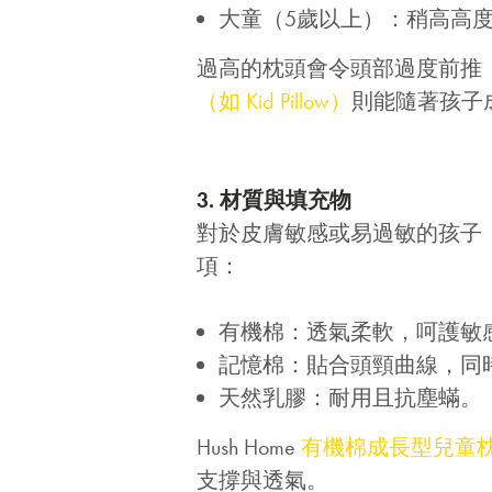
大童（5歲以上）：稍高高度
過高的枕頭會令頭部過度前推
（如 Kid Pillow）
則能隨著孩子
3. 材質與填充物
對於皮膚敏感或易過敏的孩子
項：
有機棉：透氣柔軟，呵護敏
記憶棉：貼合頭頸曲線，同
天然乳膠：耐用且抗塵蟎。
Hush Home
有機棉成長型兒童
支撐與透氣。