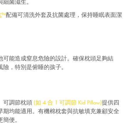
與細菌滋生。
優惠!
枕™
配備可清洗外套及抗菌處理，保持睡眠表面潔
千萬不要錯過! 輸入電子郵箱即享獨
家迎新優惠.
他可能造成窒息危險的設計。確保枕頭足夠結
風險，特別是俯睡的孩子。
提交
。可調節枕頭
(如 4 合 1 可調節 Kid Pillow)
提供四
早期均能適用。有機棉枕套與抗敏填充兼顧安全
更簡便。