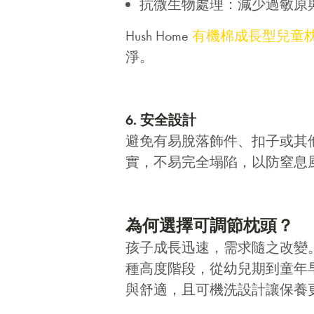
抗微生物處理：減少過敏原
Hush Home
有機棉成長型兒童
淨。
6. 安全設計
避免有易脫落飾件、扣子或其
實，不易完全塌陷，以防窒息
為何選擇可調節枕頭？
孩子成長迅速，需求隨之改變
種高度階段，從幼兒期到童年
與舒適，且可機洗設計讓保養