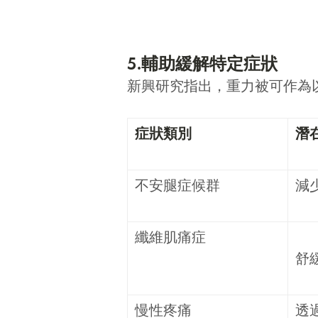
5.輔助緩解特定症狀
新興研究指出，重力被可作為
症狀類別
潛
不安腿症候群
減
纖維肌痛症
舒
慢性疼痛
透