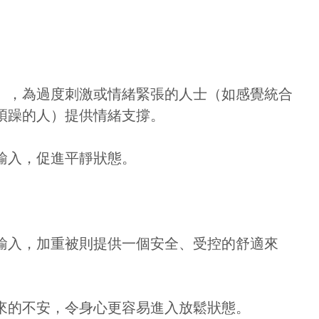
優惠!
千萬不要錯過! 輸入電子郵箱即享獨
家迎新優惠.
」，為過度刺激或情緒緊張的人士（如感覺統合
煩躁的人）提供情緒支撐。
輸入，促進平靜狀態。
提交
輸入，加重被則提供一個安全、受控的舒適來
來的不安，令身心更容易進入放鬆狀態。