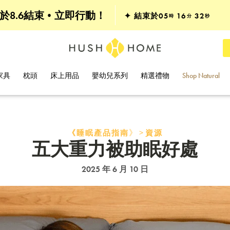
全線其他產品•75折
於8.6結束•立即行動！
✦ 結束於
05
16
31
時
分
秒
床褥 & 床架•7折
家具
枕頭
床上用品
嬰幼兒系列
精選禮物
Shop Natural
》>
《睡眠產品指南
資源
五大重力被助眠好處
2025 年 6 月 10 日