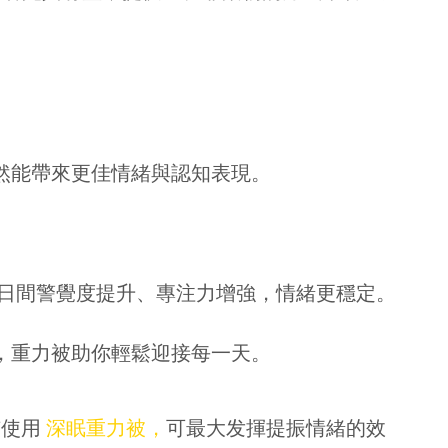
然能帶來更佳情緒與認知表現。
，日間警覺度提升、專注力增強，情緒更穩定。
，重力被助你輕鬆迎接每一天。
慣使用
深眠重力被，
可最大发揮提振情緒的效
賞你床褥&床架$1000