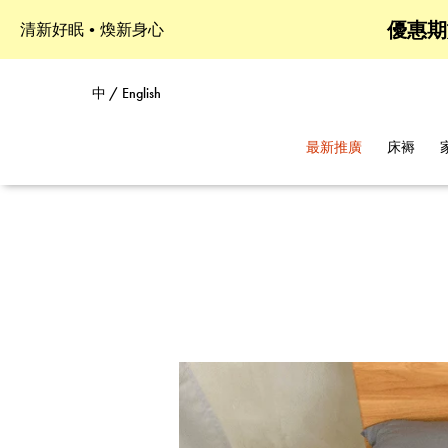
優惠期
清新好眠•煥新身心
中 / English
最新推廣
床褥