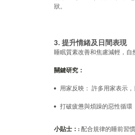
狀。
3. 提升情緒及日間表現
睡眠質素改善和焦慮減輕，自
關鍵研究：
用家反映： 許多用家表示
打破疲憊與煩躁的惡性循環
小貼士：
:
配合規律的睡前習