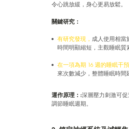
令心跳放緩，身心更易放鬆。
關鍵研究：
有研究發現，
成人使用相當於
時間明顯縮短，主觀睡眠質
在一項為期 16 週的睡眠干
來次數減少，整體睡眠時間
運作原理：
:
深層壓力刺激可促
調節睡眠週期。