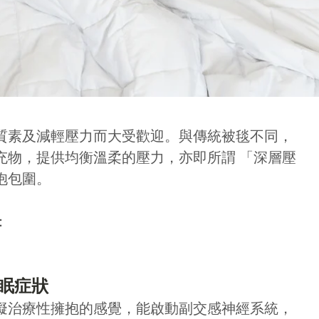
質素及減輕壓力而大受歡迎。與傳統被毯不同，
充物，提供均衡溫柔的壓力，亦即所謂
「深層壓
抱包圍。
：
失眠症狀
擬治療性擁抱的感覺，能啟動副交感神經系統，