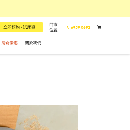
門市
立即預約 ◖試床褥
6959 0692
位置
清倉優惠
關於我們