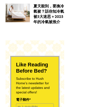
夏天殺到，要換冷
氣被？話你知冷氣
被5大迷思＋2025
年的冷氣被推介
Like Reading
Before Bed?
Subscribe to Hush
Home's newsletter for
the latest updates and
special offers!
電子郵件*