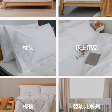
枕头
床上用品
棉被
婴幼儿系列