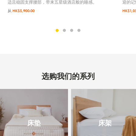
适且稳固支撑腰部，带来五星级酒店般的睡感。
迎的记
从
HK$5,900.00
HK$1,0
选购我们的系列
床垫
床架