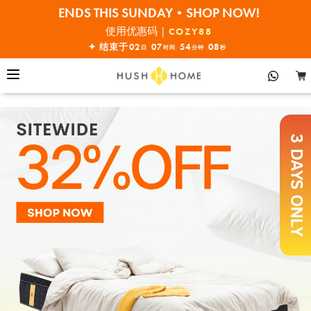
全线7折!
满 $10000•全单68折
使用优惠码 |
COZY88
ENDS THIS SUNDAY•SHOP NOW!
✦ 结束于
02
07
54
07
日
时间
分钟
秒
全线7折!