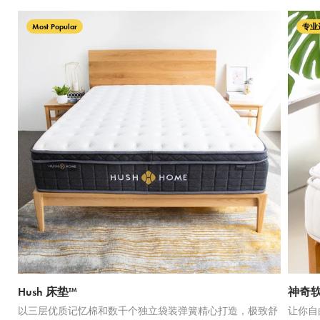
Most Popular
专业
Hush 床垫™
神奇
以三层优质记忆棉和数千个独立袋装弹簧精心打造，极致舒
让你自