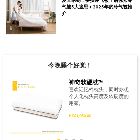
夏天杀到，要换冷气被？话你知冷
气被5大迷思＋2025年的冷气被推
介
今晚睡个好觉！
神奇软硬枕™
实
喜欢记忆棉枕头，同时亦想
成，
个人化枕头高度及软硬度的
何一
用家。
的睡
HK$1,050.00