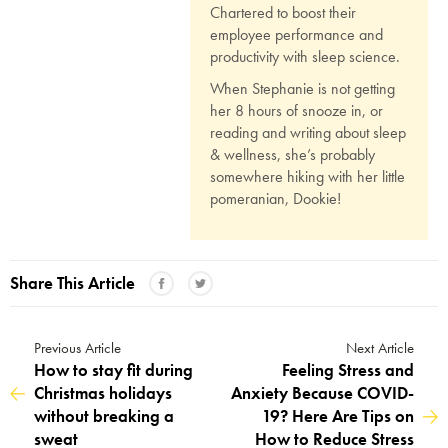
Chartered to boost their
employee performance and
productivity with sleep science.
When Stephanie is not getting
her 8 hours of snooze in, or
reading and writing about sleep
& wellness, she’s probably
somewhere hiking with her little
pomeranian, Dookie!
Share This Article
Previous Article
Next Article
How to stay fit during
Feeling Stress and
Christmas holidays
Anxiety Because COVID-
without breaking a
19? Here Are Tips on
sweat
How to Reduce Stress