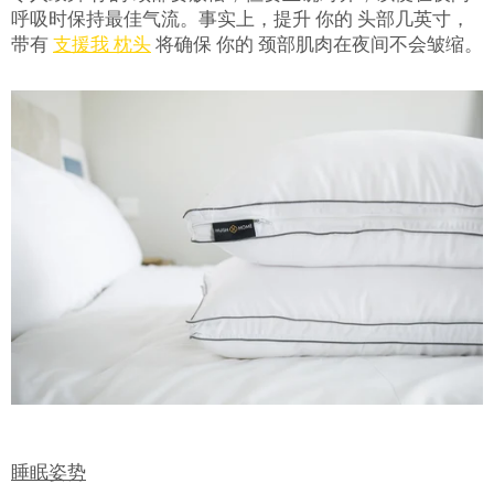
呼吸时保持最佳气流。事实上，提升 你的 头部几英寸，
带有
支援
我
枕头
将确保 你的 颈部肌肉在夜间不会皱缩。
赏你床垫&床架$1000优
惠!
千万不要错过! 输入电子邮箱即享独
家迎新优惠.
睡眠姿势