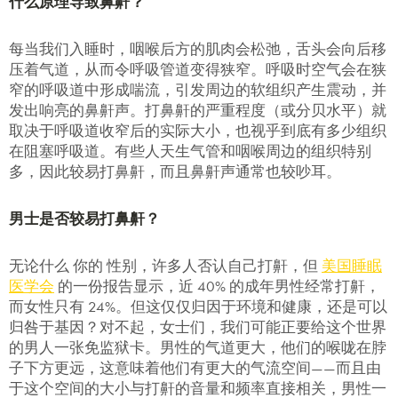
什么原理导致鼻鼾？
每当我们入睡时，咽喉后方的肌肉会松弛，舌头会向后移
压着气道，从而令呼吸管道变得狭窄。呼吸时空气会在狭
窄的呼吸道中形成喘流，引发周边的软组织产生震动，并
发出响亮的鼻鼾声。打鼻鼾的严重程度（或分贝水平）就
取决于呼吸道收窄后的实际大小，也视乎到底有多少组织
在阻塞呼吸道。有些人天生气管和咽喉周边的组织特别
多，因此较易打鼻鼾，而且鼻鼾声通常也较吵耳。
男士是否较易打鼻鼾？
无论什么 你的 性别，许多人否认自己打鼾，但
美国睡眠
医学会
的一份报告显示，近 40% 的成年男性经常打鼾，
而女性只有 24%。但这仅仅归因于环境和健康，还是可以
归咎于基因？对不起，女士们，我们可能正要给这个世界
的男人一张免监狱卡。男性的气道更大，他们的喉咙在脖
子下方更远，这意味着他们有更大的气流空间——而且由
于这个空间的大小与打鼾的音量和频率直接相关，男性一