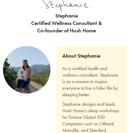
Stephanie
Certified Wellness Consultant &
Co-founder of Hush Home
About Stephanie
As a certified health and
wellness consultant, Stephanie
is on a mission to inspire
everyone to live a fuller life by
sleeping better.
Stephanie designs and leads
Hush Home's sleep workshops
for Fortune Global 500
Companies such as Citibank,
Manulife, and Standard