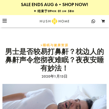
SALE ENDS AUG 6•SHOP NOW!
床垫 & 床架•7折
✦ 结束于
09
01
57
时间
分钟
秒
>睡眠与健康
资源
男士是否较易打鼻鼾？枕边人的
鼻鼾声令您彻夜难眠？夜夜安睡
有妙法！
2020年1月13日