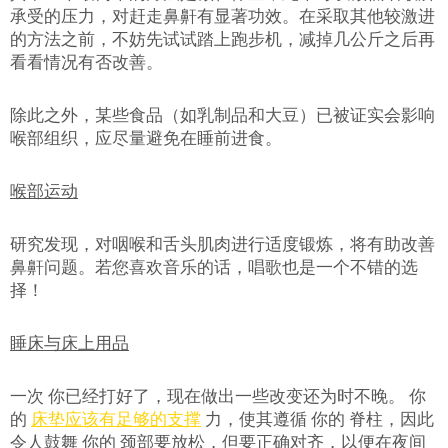
承受的压力，对赶走鼻鼾有显著功效。在采取其他较激进
的方法之前，不妨先试试踏上跑步机，减掉几公斤之后再
看看情况有否改善。
除此之外，某些食品（如乳制品和大豆）已被证实会影响
喉部组织，应尽量避免在睡前进食。
喉部运动
研究发现，对咽喉和舌头肌肉进行适度锻炼，将有助改善
鼻鼾问题。若您喜欢音乐的话，唱歌也是一个不错的选
择！
睡床与床上用品
一次 你已经打好了，现在做出一些改变还为时不晚。 你
的
床垫应该有足够的支撑
力，使其遵循 你的 脊柱，因此
令人鼓舞 你的 颈部要放松，但要正确对齐，以便在夜间