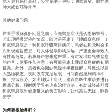
他人更容易打鼻鼾，较常见例子包括：咽喉较窄、腺样体
肿大或软颚异常等。
其他健康问题
在着手缓解鼻鼾问题之前，应先留意症状是否患病警号，
若出现呼吸暂停的情况，随时是罹患了「睡眠窒息症」！
睡眠窒息症是一种睡眠呼吸障碍疾病，患者在睡觉时会多
次出现短暂窒息，对人体健康影响深远，严重更会导致人
有性命危险。若鼻鼾声愈来愈严重，有时发出喘气或窒息
的声音，便要多加注意，有可能是患上睡眠窒息症的初期
征兆。此外，患者也会因缺氧经常半夜惊醒，导致难以进
入熟睡状态。夜间没有充足睡眠，日间自然感到精神不
振、持续疲劳。如出现以上症状，建议向医生求诊并进行
睡眠分析。现时医学界有许多治疗方法，有助减轻或舒缓
睡眠窒息症对健康带来的负面影响，让您高枕无忧，睡得
安宁！
为何要根治鼻鼾？