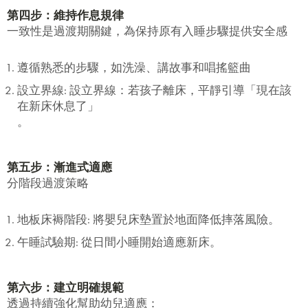
第四步：維持作息規律
一致性是過渡期關鍵，為保持原有入睡步驟提供安全感
遵循熟悉的步驟，如洗澡、講故事和唱搖籃曲
設立界線
: 設立界線：若孩子離床，平靜引導「現在該
在新床休息了」
。
第五步：漸進式適應
分階段過渡策略
地板床褥階段
: 將嬰兒床墊置於地面降低摔落風險。
午睡試驗期
: 從日間小睡開始適應新床。
第六步：建立明確規範
透過持續強化幫助幼兒適應：