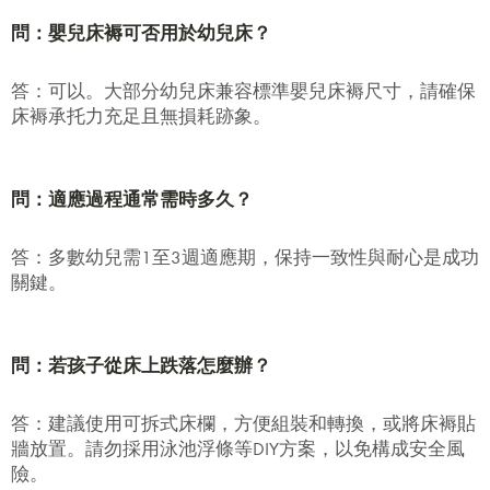
問：嬰兒床褥可否用於幼兒床？
答：可以。大部分幼兒床兼容標準嬰兒床褥尺寸，請確保
床褥承托力充足且無損耗跡象。
賞你床褥&床架$1000優
問：適應過程通常需時多久？
惠!
答：多數幼兒需1至3週適應期，保持一致性與耐心是成功
千萬不要錯過! 輸入電子郵箱即享獨
關鍵。
家迎新優惠.
問：若孩子從床上跌落怎麼辦？
答：建議使用可拆式床欄，方便組裝和轉換，或將床褥貼
牆放置。請勿採用泳池浮條等DIY方案，以免構成安全風
提交
險。