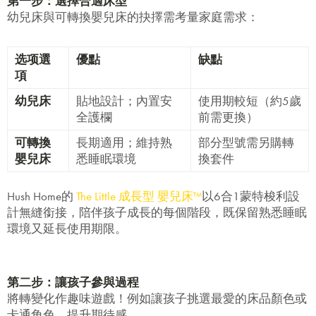
第一步：選擇合適床型
幼兒床與可轉換嬰兒床的抉擇需考量家庭需求：
选项選
優點
缺點
項
幼兒床
貼地設計；內置安
使用期較短（約5歲
全護欄
前需更換）
可轉換
長期適用；維持熟
部分型號需另購轉
嬰兒床
悉睡眠環境
換套件
Hush Home的
The Little
成長型
嬰兒床™
以6合1蒙特梭利設
計無縫銜接，陪伴孩子成長的每個階段，既保留熟悉睡眠
環境又延長使用期限。
第二步：讓孩子參與過程
將轉變化作趣味遊戲！例如讓孩子挑選最愛的床品顏色或
卡通角色，提升期待感。