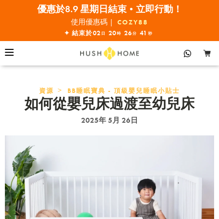
優惠於8.9 星期日結束•立即行動！
全線7折!
使用優惠碼 |
COZY88
✦ 結束於
02
20
26
40
日
時
分
秒
>
資源
BB睡眠寶典 - 頂級嬰兒睡眠小貼士
如何從嬰兒床過渡至幼兒床
2025年 5月 26日