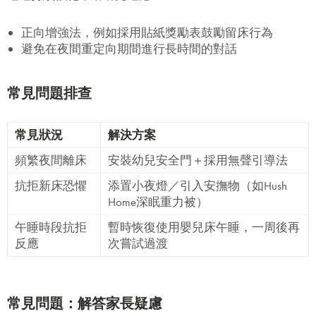
正向增強法，例如採用貼紙獎勵表鼓勵留床行為
避免在夜間重定向期間進行長時間的對話
常見問題排查
常見狀況
解決方案
頻繁夜間離床
安裝幼兒安全門＋採用無聲引導法
抗拒新床恐懼
添置小夜燈／引入安撫物（如Hush
Home深眠重力被）
午睡時段抗拒
暫時恢復使用嬰兒床午睡，一周後再
反應
次嘗試過渡
常見問題：解答家長疑慮