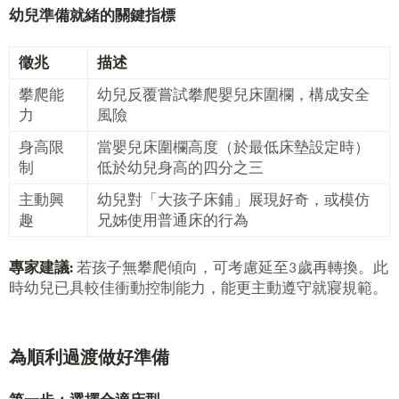
幼兒準備就緒的關鍵指標
徵兆
描述
攀爬能
幼兒反覆嘗試攀爬嬰兒床圍欄，構成安全
力
風險
身高限
當嬰兒床圍欄高度（於最低床墊設定時）
制
低於幼兒身高的四分之三
主動興
幼兒對「大孩子床鋪」展現好奇，或模仿
趣
兄姊使用普通床的行為
專家建議
:
若孩子無攀爬傾向，可考慮延至3歲再轉換。此
時幼兒已具較佳衝動控制能力，能更主動遵守就寢規範。
為順利過渡做好準備