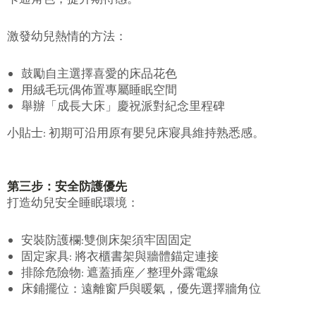
激發幼兒熱情的方法：
鼓勵自主選擇喜愛的床品花色
用絨毛玩偶佈置專屬睡眠空間
舉辦「成長大床」慶祝派對紀念里程碑
小貼士
: 初期可沿用原有嬰兒床寢具維持熟悉感。
第三步：安全防護優先
打造幼兒安全睡眠環境：
安裝防護欄
:雙側床架須牢固固定
固定家具
: 將衣櫃書架與牆體錨定連接
排除危險物
: 遮蓋插座／整理外露電線
床鋪擺位：遠離窗戶與暖氣，優先選擇牆角位