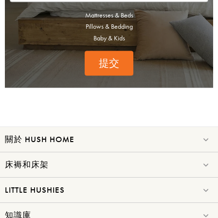
Mattresses & Beds
Pillows & Bedding
Baby & Kids
提交
關於 HUSH HOME
床褥和床架
LITTLE HUSHIES
知識庫