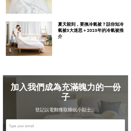
夏天殺到，要換冷氣被？話你知冷
氣被5大迷思＋2025年的冷氣被推
介
加入我們成為充滿魄力的一份
子
登記以電郵獲取睡眠小貼士。