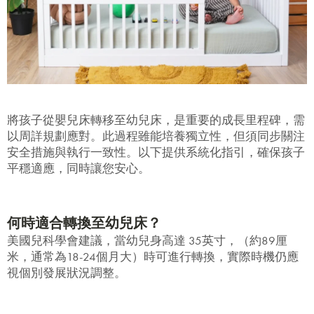
將孩子從嬰兒床轉移至幼兒床，是重要的成長里程碑，需
以周詳規劃應對。此過程雖能培養獨立性，但須同步關注
安全措施與執行一致性。以下提供系統化指引，確保孩子
平穩適應，同時讓您安心。
何時適合轉換至幼兒床？
美國兒科學會建議，當幼兒身高達
35英寸
，（約89厘
米，通常為18-24個月大）時可進行轉換，實際時機仍應
視個別發展狀況調整。