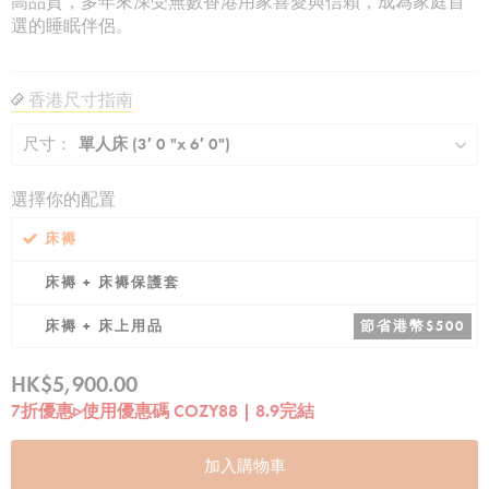
高品質，多年來深受無數香港用家喜愛與信賴，成為家庭首
選的睡眠伴侶。
香港尺寸指南
尺寸：
單人床 (3′ 0 "x 6′ 0")
選擇你的配置
床褥
床褥 + 床褥保護套
床褥 + 床上用品
節省港幣$500
HK$5,900.00
7折優惠▹使用優惠碼 COZY88 | 8.9完結