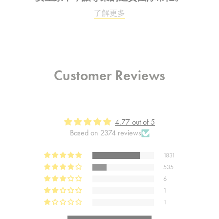
了解更多
Customer Reviews
4.77 out of 5
Based on 2374 reviews
1831
535
6
1
1