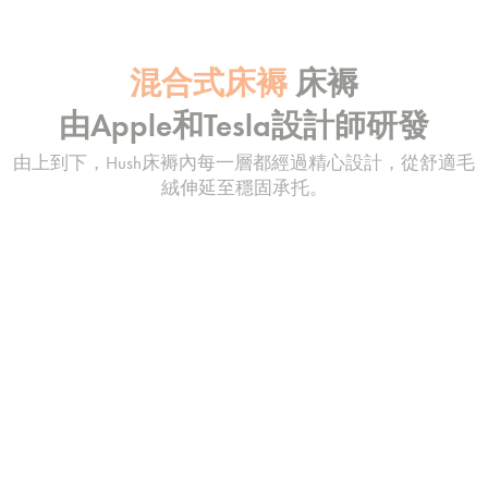
混合式床褥
床褥
由Apple和Tesla設計師研發
由上到下，Hush床褥內每一層都經過精心設計，從舒適毛
絨伸延至穩固承托。
1
2
3