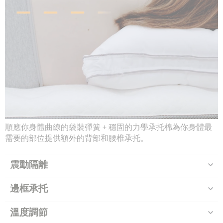
順應你身體曲線的袋裝彈簧 + 穩固的力學承托棉為你身體最
需要的部位提供額外的背部和腰椎承托。
震動隔離
邊框承托
溫度調節