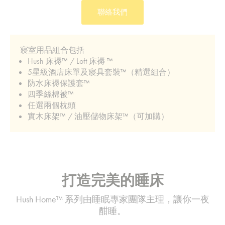
聯絡我們
寢室用品組合包括
Hush 床褥™ / Loft 床褥 ™
5星級酒店床單及寢具套裝™（精選組合）
防水床褥保護套™
四季絲棉被™
任選兩個枕頭
實木床架™ / 油壓儲物床架™（可加購）
打造完美的睡床
Hush Home™ 系列由睡眠專家團隊主理，讓你一夜
酣睡。