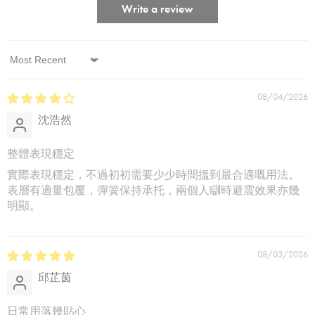
Write a review
Sort by
08/04/2026
沈浩然
整體表現穩定
實際表現穩定，不過初初需要少少時間搵到最合適嘅用法。
表層有適量包覆，彈簧保持承托，兩個人瞓時避震效果亦幾
明顯。
08/03/2026
邱芷茵
日常用落幾貼心