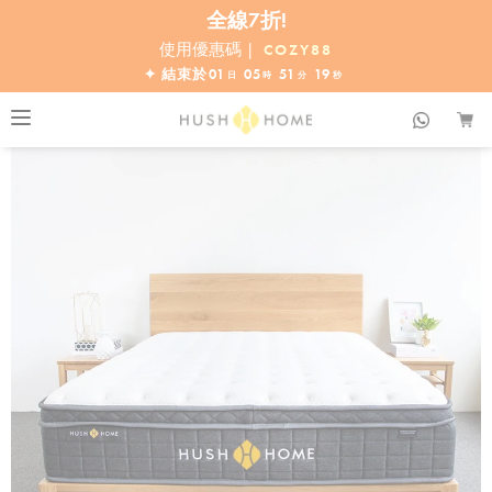
Hush 床褥 ™ (10吋)
立即選購
滿 $10000•全單68折
優惠於8.9 星期日結束•立即行動！
使用優惠碼 |
COZY88
全線7折!
✦ 結束於
01
05
51
17
日
時
分
秒