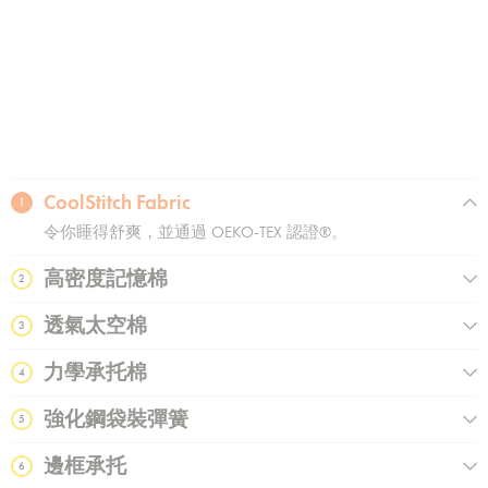
4
5
CoolStitch Fabric
1
令你睡得舒爽，並通過 OEKO-TEX 認證®️。
高密度記憶棉
2
透氣太空棉
3
力學承托棉
4
強化鋼袋裝彈簧
5
邊框承托
6