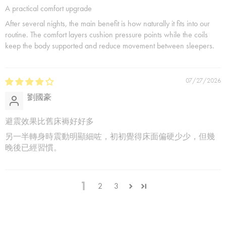
A practical comfort upgrade
After several nights, the main benefit is how naturally it fits into our
routine. The comfort layers cushion pressure points while the coils
keep the body supported and reduce movement between sleepers.
07/27/2026
劉國豪
避震效果比舊床褥好好多
另一半轉身時震動明顯細咗，初初覺得床面偏硬少少，但幾
晚後已經習慣。
1
2
3