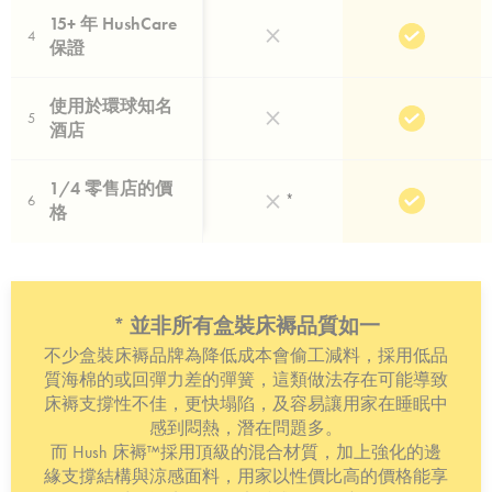
15+ 年 HushCare
4
保證
使用於環球知名
5
酒店
1/4 零售店的價
*
6
格
* 並非所有盒裝床褥品質如一
不少盒裝床褥品牌為降低成本會偷工減料，採用低品
質海棉的或回彈力差的彈簧，這類做法存在可能導致
床褥支撐性不佳，更快塌陷，及容易讓用家在睡眠中
感到悶熱，潛在問題多。
而 Hush 床褥™採用頂級的混合材質，加上強化的邊
緣支撐結構與涼感面料，用家以性價比高的價格能享