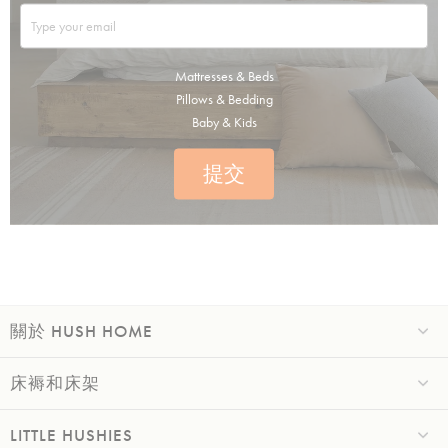
Mattresses & Beds
Pillows & Bedding
Baby & Kids
提交
關於 HUSH HOME
床褥和床架
LITTLE HUSHIES