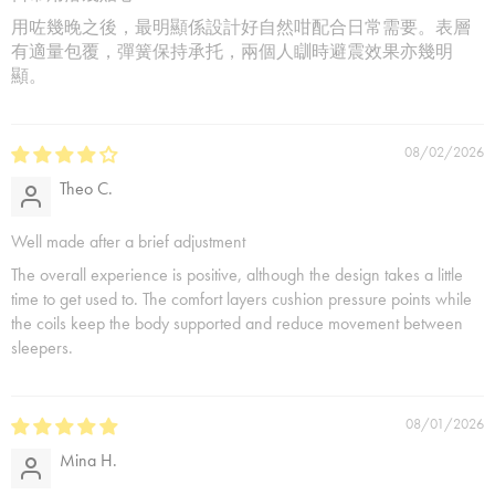
用咗幾晚之後，最明顯係設計好自然咁配合日常需要。表層
有適量包覆，彈簧保持承托，兩個人瞓時避震效果亦幾明
顯。
08/02/2026
Theo C.
Well made after a brief adjustment
The overall experience is positive, although the design takes a little
time to get used to. The comfort layers cushion pressure points while
the coils keep the body supported and reduce movement between
sleepers.
08/01/2026
Mina H.