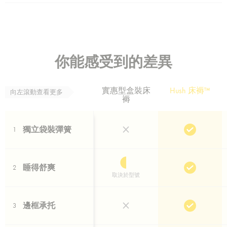
你能感受到的差異
實惠型盒裝床
Hush 床褥™
向左滾動查看更多
褥
獨立袋裝彈簧
1
睡得舒爽
2
取決於型號
邊框承托
3