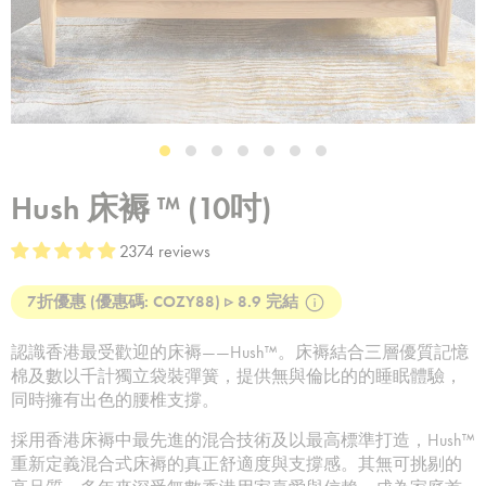
Hush 床褥 ™ (10吋)
2374 reviews
7折優惠 (優惠碼: COZY88) ▹ 8.9 完結
認識香港最受歡迎的床褥——Hush™。床褥結合三層優質記憶
棉及數以千計獨立袋裝彈簧，提供無與倫比的的睡眠體驗，
同時擁有出色的腰椎支撐。
採用香港床褥中最先進的混合技術及以最高標準打造，Hush™
重新定義混合式床褥的真正舒適度與支撐感。其無可挑剔的