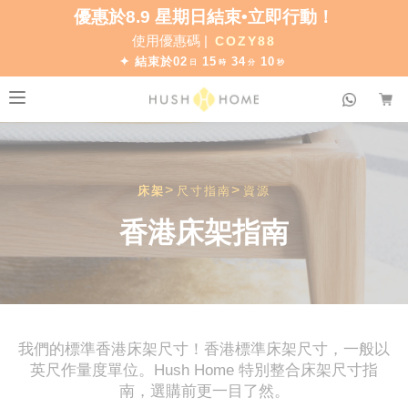
優惠於8.9 星期日結束•立即行動！
全線7折!
使用優惠碼 |
COZY88
✦ 結束於
02
15
34
09
日
時
分
秒
>
>
床架
尺寸指南
資源
香港床架指南
我們的標準香港床架尺寸！香港標準床架尺寸，一般以
英尺作量度單位。Hush Home 特別整合床架尺寸指
南，選購前更一目了然。