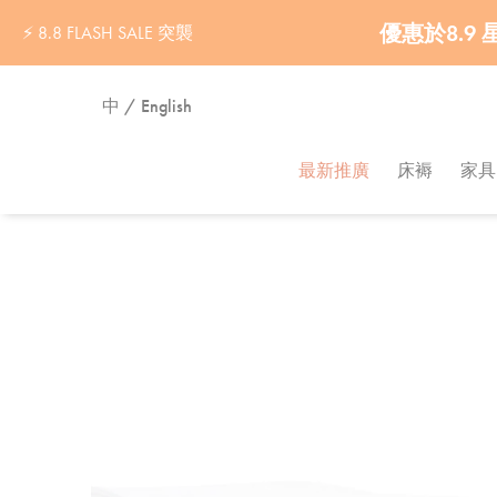
優惠於8.9
5星級酒店枕頭套™
⚡ 8.8 FLASH SALE 突襲
中 / English
最新推廣
床褥
家具