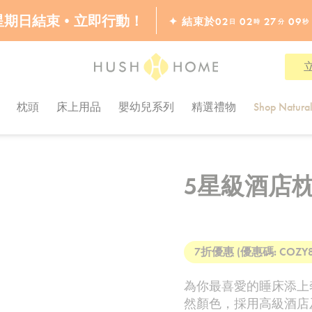
 星期日結束•立即行動！
✦ 結束於
02
02
27
08
日
時
分
秒
全線7折!
枕頭
床上用品
嬰幼兒系列
精選禮物
Shop Natura
5星級酒店
7折優惠 (優惠碼: COZY88
為你最喜愛的睡床添上
然顏色，採用高級酒店