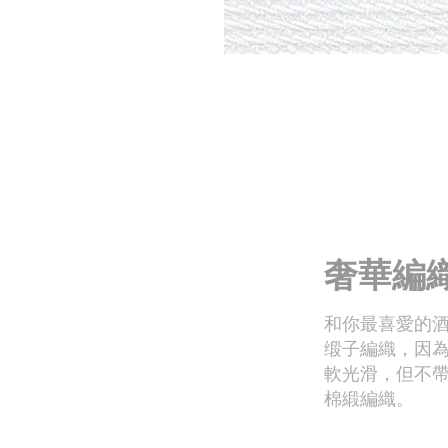
奢華編
和你最喜愛的
缎子編織，因
軟光滑，但不
棉緞編織。