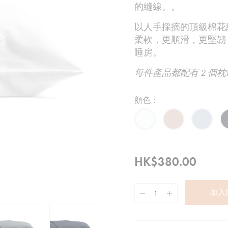
的縫線。。
以人手採摘的頂級棉花
柔軟，更順滑，更堅韌
睡房。
每件產品都配有 2 個
顏色：
HK$380.00