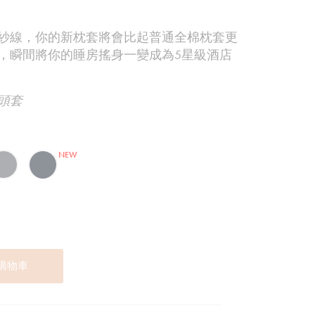
紗線，你的新枕套將會比起普通全棉枕套更
，瞬間將你的睡房搖身一變成為5星級酒店
枕頭套