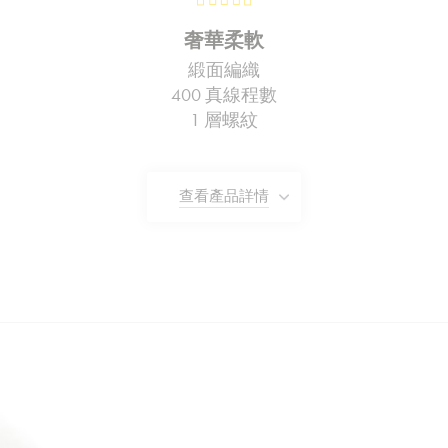
奢華柔軟
緞面編織
400 真線程數
1 層螺紋
查看產品詳情