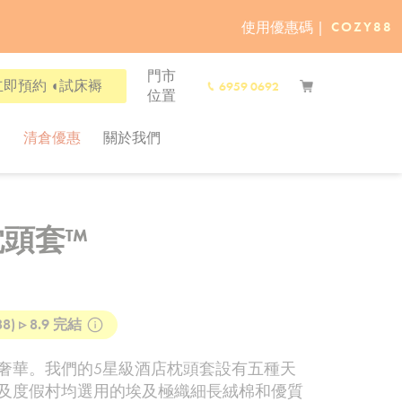
立即選購
使用優惠碼 |
COZY88
門市
立即預約 ◖試床褥
6959 0692
位置
l
清倉優惠
關於我們
枕頭套™
) ▹ 8.9 完結
奢華。我們的5星級酒店枕頭套設有五種天
及度假村均選用的埃及極織細長絨棉和優質