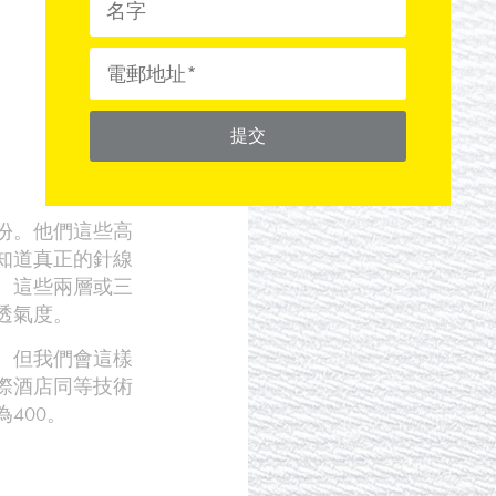
提交
份。他們這些高
知道真正的針線
。這些兩層或三
透氣度。
。但我們會這樣
際酒店同等技術
400。