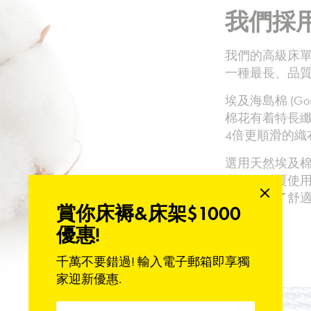
我們採
我們的高級床單
一種最長、品
埃及海島棉 (Gos
棉花有着特長
4倍更順滑的織
選用天然埃及
質。經反覆使
時間改變了舒
賞你床褥&床架$1000
優惠!
千萬不要錯過! 輸入電子郵箱即享獨
家迎新優惠.