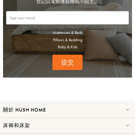
登記以電郵獲取睡眠小貼士。
Mattresses & Beds
Pillows & Bedding
Baby & Kids
提交
賞你床褥&床架$1000優
惠!
千萬不要錯過! 輸入電子郵箱即享獨
家迎新優惠.
關於 HUSH HOME
床褥和床架