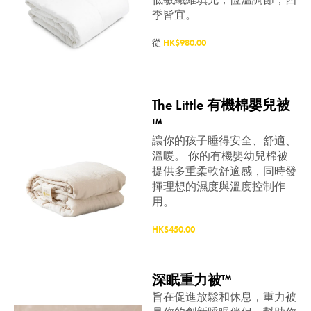
季皆宜。
從
HK$980.00
The Little 有機棉嬰兒被
™
讓你的孩子睡得安全、舒適、
溫暖。 你的有機嬰幼兒棉被
提供多重柔軟舒適感，同時發
揮理想的濕度與溫度控制作
用。
HK$450.00
深眠重力被™
旨在促進放鬆和休息，重力被