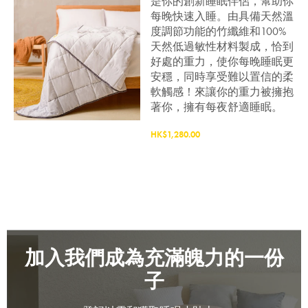
是你的創新睡眠伴侶，幫助你
每晚快速入睡。由具備天然溫
度調節功能的竹纖維和100%
天然低過敏性材料製成，恰到
好處的重力，使你每晚睡眠更
安穩，同時享受難以置信的柔
軟觸感！來讓你的重力被擁抱
著你，擁有每夜舒適睡眠。
HK$1,280.00
加入我們成為充滿魄力的一份
子