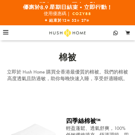
優惠於8.9 星期日結束•立即行動！
30% OFF EVERYTHING
使用優惠碼 |
COZY88
✦ 結束於
12
52
26
時
分
秒
棉被
立即於 Hush Home 購買全香港最優質的棉被。我們的棉被
高度透氣且防過敏，助你每晚快速入睡，享受舒適睡眠。
四季絲棉被™
輕盈蓬鬆、透氣舒爽，100%
低敏纖維填充，恆溫調節，四