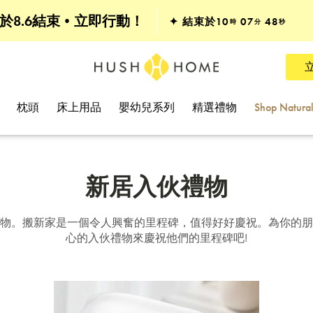
全線其他產品•75折
於8.6結束•立即行動！
✦ 結束於
10
07
47
時
分
秒
床褥 & 床架•7折
枕頭
床上用品
嬰幼兒系列
精選禮物
Shop Natura
新居入伙禮物
物。搬新家是一個令人興奮的里程碑，值得好好慶祝。為你的朋
心的入伙禮物來慶祝他們的里程碑吧!