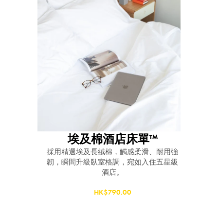
埃及棉酒店床單™
採用精選埃及長絨棉，觸感柔滑、耐用強
韌，瞬間升級臥室格調，宛如入住五星級
酒店。
HK$790.00