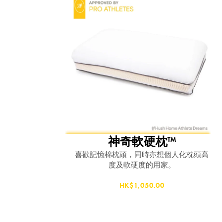
神奇軟硬枕™
喜歡記憶棉枕頭，同時亦想個人化枕頭高
度及軟硬度的用家。
HK$1,050.00