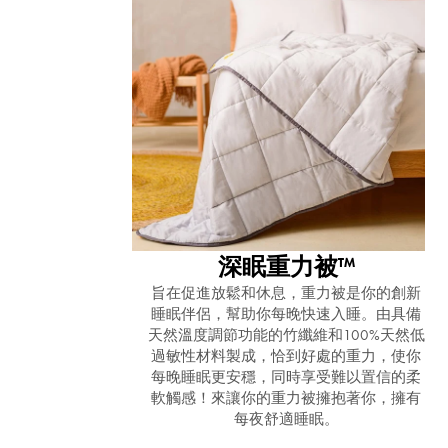
深眠重力被™
旨在促進放鬆和休息，重力被是你的創新
睡眠伴侶，幫助你每晚快速入睡。由具備
天然溫度調節功能的竹纖維和100%天然低
過敏性材料製成，恰到好處的重力，使你
每晚睡眠更安穩，同時享受難以置信的柔
軟觸感！來讓你的重力被擁抱著你，擁有
每夜舒適睡眠。