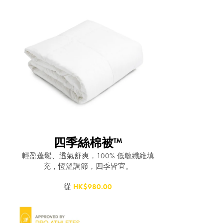
四季絲棉被™
輕盈蓬鬆、透氣舒爽，100% 低敏纖維填
充，恆溫調節，四季皆宜。
從
HK$980.00