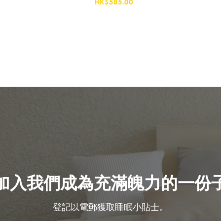
HK$585.00
千萬不要錯過! 輸入電子郵箱即享獨
家迎新優惠.
提交
加入我們成為充滿魄力的一份
登記以電郵獲取睡眠小貼士。