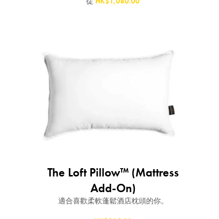
從
HK$1,080.00
The Loft Pillow™ (Mattress
賞你床褥&床架$1000
Add-On)
優惠!
適合喜歡柔軟蓬鬆酒店枕頭的你。