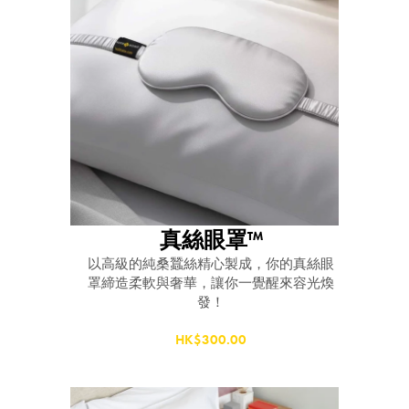
真絲眼罩™
以高級的純桑蠶絲精心製成，你的真絲眼
罩締造柔軟與奢華，讓你一覺醒來容光煥
發！
HK$300.00