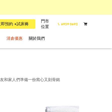
門市
立即預約 ◖試床褥
6959 0692
位置
l
清倉優惠
關於我們
友和家人們準備一份窩心又刻骨銘