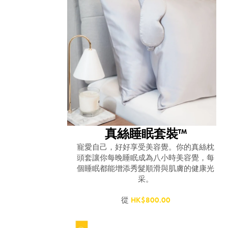
真絲睡眠套裝™
寵愛自己，好好享受美容覺。你的真絲枕
頭套讓你每晚睡眠成為八小時美容覺，每
個睡眠都能增添秀髮順滑與肌膚的健康光
采。
從
HK$800.00