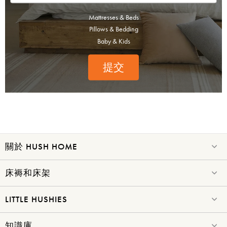
Mattresses & Beds
Pillows & Bedding
Baby & Kids
提交
賞你床褥&床架$1000優
惠!
千萬不要錯過! 輸入電子郵箱即享獨
家迎新優惠.
關於 HUSH HOME
床褥和床架
LITTLE HUSHIES
提交
知識庫