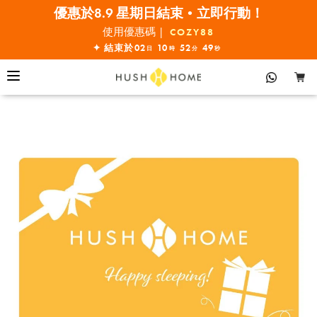
Hush Home 禮品卡
立即選購
優惠於8.9 星期日結束•立即行動！
全線7折!
使用優惠碼 |
COZY88
✦ 結束於
02
10
52
49
日
時
分
秒