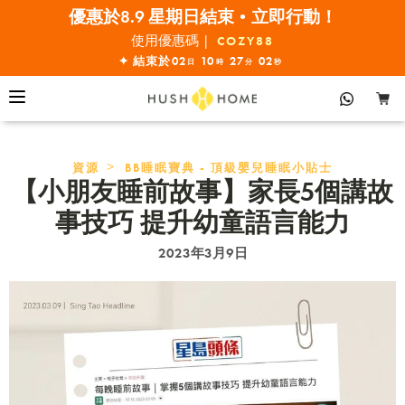
優惠於8.9 星期日結束•立即行動！
全線7折!
使用優惠碼 |
COZY88
✦ 結束於
02
10
27
02
日
時
分
秒
>
資源
BB睡眠寶典 - 頂級嬰兒睡眠小貼士
【小朋友睡前故事】家長5個講故
事技巧 提升幼童語言能力
2023年3月9日