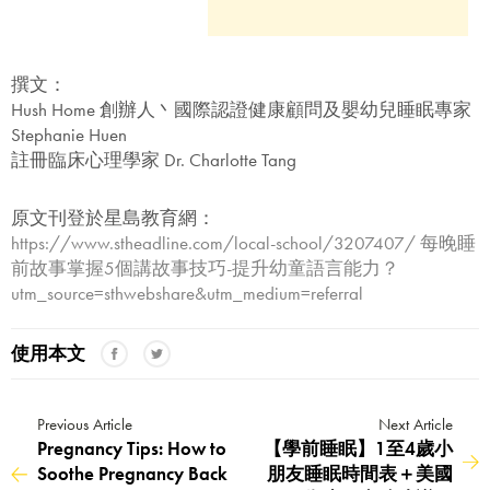
撰文：
Hush Home 創辦人丶國際認證健康顧問及嬰幼兒睡眠專家
Stephanie Huen
賞你床褥&床架$1000優
註冊臨床心理學家 Dr. Charlotte Tang
惠!
原文刊登於星島教育網：
千萬不要錯過! 輸入電子郵箱即享獨
https://www.stheadline.com/local-school/3207407/ 每晚睡
家迎新優惠.
前故事掌握5個講故事技巧-提升幼童語言能力？
utm_source=sthwebshare&utm_medium=referral
使用本文
提交
Previous Article
Next Article
Pregnancy Tips: How to
【學前睡眠】1至4歲小
Soothe Pregnancy Back
朋友睡眠時間表＋美國