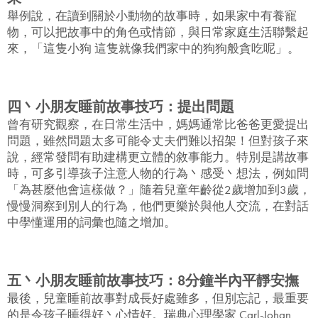
舉例說，在讀到關於小動物的故事時，如果家中有養寵
物，可以把故事中的角色或情節，與日常家庭生活聯繫起
來，「這隻小狗 這隻就像我們家中的狗狗般貪吃呢」。
四丶小朋友睡前故事技巧：提出問題
曾有研究觀察，在日常生活中，媽媽通常比爸爸更愛提出
問題，雖然問題太多可能令丈夫們難以招架！但對孩子來
說，經常發問有助建構更立體的敘事能力。特別是講故事
時，可多引導孩子注意人物的行為丶感受丶想法，例如問
「為甚麼他會這樣做？」隨着兒童年齡從2歲增加到3歲，
慢慢洞察到別人的行為，他們更樂於與他人交流，在對話
中學懂運用的詞彙也隨之增加。
五丶小朋友睡前故事技巧：8分鐘半內平靜安撫
最後，兒童睡前故事對成長好處雖多，但別忘記，最重要
的是令孩子睡得好丶心情好。瑞典心理學家 Carl-Johan