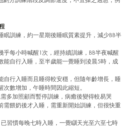
地劃分訓練階段及調節進度，不宜操之過急，例
。
歷程
睡眠訓練，約一星期後睡眠質素提升，減少BB半
幾乎每小時喊醒1次，經持續訓練，BB半夜喊醒
多數能自行入睡，至半歲能一覺睡到淩晨5時，成
致能自行入睡而且睡得較安穩，但隨年齡增長，睡
喊醒次數增加，午睡時間因此縮短。
風需多加照顧而暫停訓練，病癒後變得較易哭
亮前需餵奶後才入睡，需重新開始訓練，但很快重
）：已習慣每晚七時入睡，一覺瞓天光至六至七時