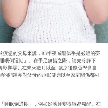
對於疲憊的父母來說，
BB
半夜喊醒
似乎是必經的夢
「睡眠倒退期」。在手足無措之際，請先冷靜下
將影響嬰兒在未來數月以至1歲之後能否學會自
醒的問題亦對
父母的睡眠健康以至家庭關係都可
 「睡眠倒退期」，例如從嗜睡變得容易喊醒。在