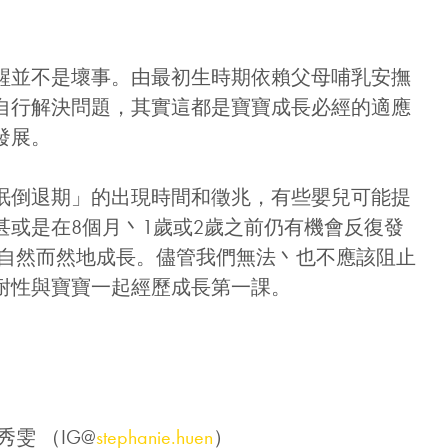
醒並不是壞事。由最初生時期依賴父母哺乳安撫
自行解決問題，其實這都是寶寶成長必經的適應
發展。
眠倒退期」的出現時間和徵兆，有些嬰兒可能提
甚或是在8個月丶1歲或2歲之前仍有機會反復發
便自然而然地成長。儘管我們無法丶也不應該阻止
耐性與寶寶一起經歷成長第一課。
雯 （IG@
stephanie.huen
）
賞你床褥&床架$1000