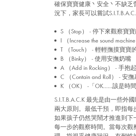
確保寶寶健康丶安全丶不缺乏
況下，家長可以嘗試S.I.T.B.
S （Stop） - 停下來觀察
I （Increase the soun
T （Touch） - 輕輕撫摸寶
B （Binky） - 使用安撫奶嘴
A （Add in Rocking） 
C （Contain and Ro
K （OK） -「OK......該
S.I.T.B.A.C.K 最先
兩大原則。最低干預，即指每步
如果孩子仍然哭鬧才推進到下
每一步的觀察時間。當每次觀