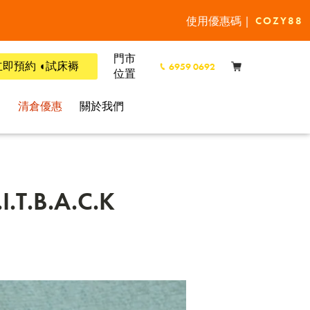
使用優惠碼 |
COZY88
門市
立即預約 ◖試床褥
6959 0692
位置
l
清倉優惠
關於我們
B.A.C.K