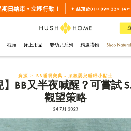
滿 $10000•全單68折
 星期日結束•立即行動！
✦ 結束於
01
09
22
13
日
時
分
秒
全線7折!
枕頭
床上用品
嬰幼兒系列
精選禮物
Shop Natura
>
資源
BB睡眠寶典 - 頂級嬰兒睡眠小貼士
BB又半夜喊醒？可嘗試 S.I.T.
觀望策略
24 7月 2023