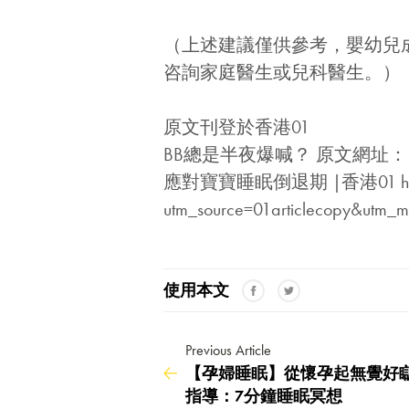
（上述建議僅供參考，嬰幼兒
咨詢家庭醫生或兒科醫生。）
原文刊登於
香港01
BB總是半夜爆喊？ 原文網址
應對寶寶睡眠倒退期 |香港01 https:/
utm_source=01articlecopy&utm_m
使用本文
Previous Article
【孕婦睡眠】從懷孕起無覺好
指導：7分鐘睡眠冥想