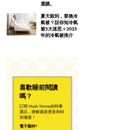
選購。
夏天殺到，要換冷
氣被？話你知冷氣
被5大迷思＋2025
年的冷氣被推介
喜歡睡前閱讀
嗎？
訂閱 Hush Home的時事
通訊，瞭解最新更新和特
別優惠！
電子郵件*