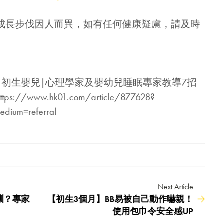
優惠!
成長步伐因人而異，如有任何健康疑慮，請及時
千萬不要錯過! 輸入電子郵箱即享獨
家迎新優惠.
： 初生嬰兒|心理學家及嬰幼兒睡眠專家教導7招
/www.hk01.com/article/877628?
edium=referral
提交
Next Article
瞓？專家
【初生3個月】BB易被自己動作嚇親！
使用包巾令安全感UP