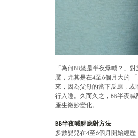
「為何BB總是半夜爆喊？」
魘，尤其是在4至6個月大的 
來，
因為父母的當下反應，或
行入睡。久而久之，
BB
半夜喊
產生徵妙變化。
BB半夜
喊醒
應對方法
多數嬰兒在4至6個月開始經歷