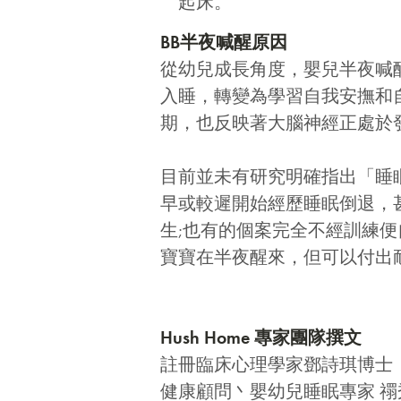
起床。
BB半夜
喊醒
原因
從幼兒成長角度，嬰兒半夜喊
入睡，轉變為學習自我安撫和
期，也反映著大腦神經正處於
目前並未有研究明確指出「睡
早或較遲開始經歷睡眠倒退，
生;也有的個案完全不經訓練
寶寶在半夜醒來，但可以付出
Hush Home 專家團隊撰文
註冊臨床心理學家鄧詩琪博士
健康顧問丶嬰幼兒睡眠專家 禤秀