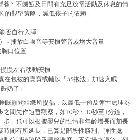
營養丶不饑餓及日間有充足放電活動及休息的情
A.C.K 的觀望策略，減低孩子的依賴。
寶寶能否自行入睡
d machine） - 播放白噪音等安撫聲音或增大音量
寶的胸口位置
- 手抱起慢慢左右移動安撫
ll） - 安撫裹在包被的寶寶或輔以「5S抱法」加速入眠
是時間餵奶了」
是由一些外國睡眠顧問組織所提倡，以最低干預及彈性處理為
之間先作短暫觀察，如10秒丶30秒至1分鐘，
一步，也可以根據嬰兒的性情和年齡增長而加長
察時間有所延長，已算是階段性勝利。彈性處