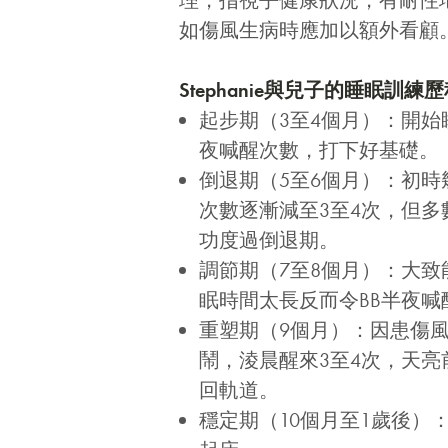
理，指視乎健康狀況，有耐性
如傷風生病時應加以額外看顧
Stephanie與兒子的睡眠訓練
起步期（3至4個月）：開始
夜喊醒次數，打下好基礎。
倒退期（5至6個月）：初時
次數逐漸減至3至4次，但
功度過倒退期。
調節期（7至8個月）：大
眠時間太長反而令BB半夜
重塑期（9個月）：因患傷
鬧，淩晨醒來3至4次，天
回軌道。
穩定期（10個月至1歲後