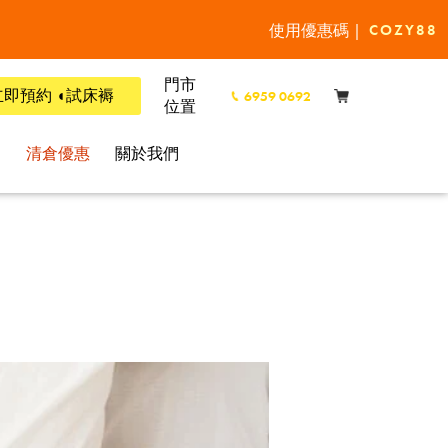
使用優惠碼 |
COZY88
門市
立即預約 ◖試床褥
6959 0692
位置
l
清倉優惠
關於我們