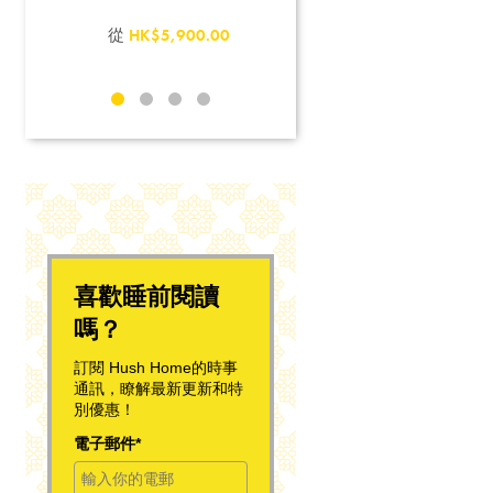
設。
從
HK$5,900.00
0
喜歡睡前閱讀
嗎？
訂閱 Hush Home的時事
通訊，瞭解最新更新和特
別優惠！
電子郵件*