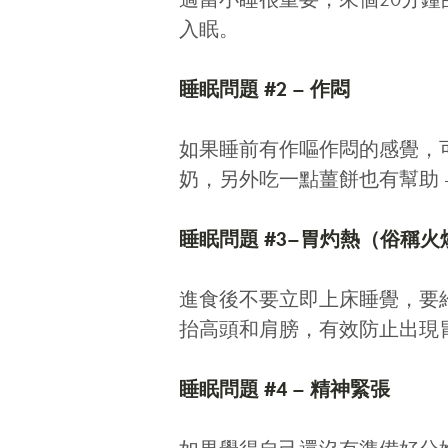
入眠。
睡眠問題 #2 – 作悶
如果睡前有作嘔作悶的感覺，
奶，另外吃一點薑餅也有幫助 
睡眠問題 #3–胃灼熱（俗稱火
進食後不要立即上床睡覺，要
抬高頭和肩膀，有效防止出現
睡眠問題 #4 – 精神緊張