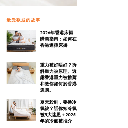
最受歡迎的故事
2026年香港床褥
購買指南：如何在
香港選擇床褥
重力被好唔好？拆
解重力被原理、透
露香港重力被推薦
和教你如何於香港
選購。
夏天殺到，要換冷
氣被？話你知冷氣
被5大迷思＋2025
年的冷氣被推介