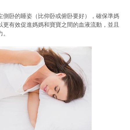
左側卧的睡姿（比仰卧或俯卧要好），確保準媽
以更有效促進媽媽和寶寶之間的血液流動，並且
力。