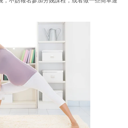
娩，不妨報名參加分娩課程，或者做一些簡單運
賞你床褥&床架$1000