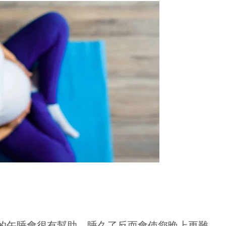
實木床架™
挑選100%頂級環保
木，全人手精心製作
精緻的實木床架適合
種家居風格，爲提升
鐘的午睡會很有幫助，睡久了反而會使您晚上更難