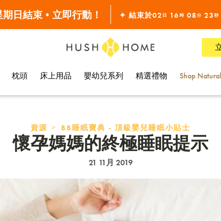
 星期日結束•立即行動！
✦ 結束於
02
16
08
22
日
時
分
秒
全線7折!
枕頭
床上用品
嬰幼兒系列
精選禮物
Shop Natura
>
資源
BB睡眠寶典 - 頂級嬰兒睡眠小貼士
懷孕媽媽的終極睡眠提示
21 11月 2019