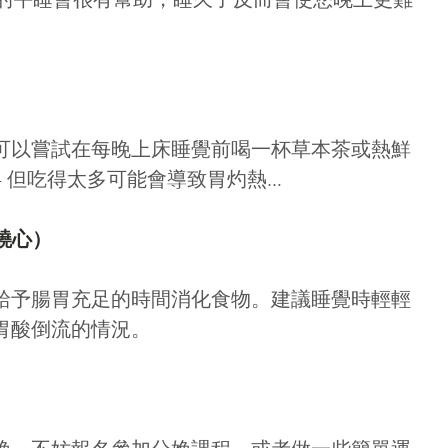
房格調和空間感而
從
HK$6,100.0
可以嘗試在每晚上床睡覺前喝一杯草本茶或熱鮮
- 但吃得太多可能會導致胃灼熱…
燒心）
給予腸胃充足的時間消化食物。建議睡覺時輕輕
胃酸倒流的情況。