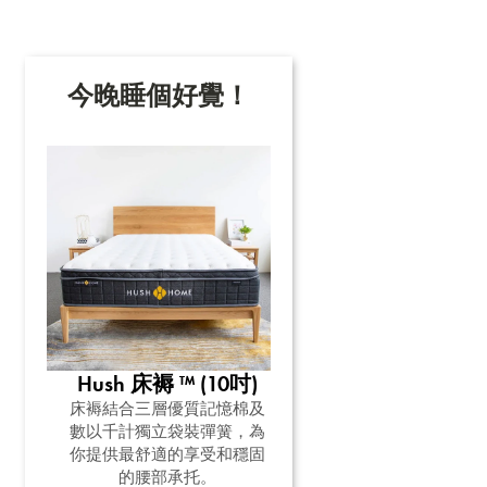
今晚睡個好覺！
Hush 床褥 ™ (10吋)
壹枕™
北美實
床褥結合三層優質記憶棉及
適合喜歡酒店枕頭，但想
而成，
數以千計獨立袋裝彈簧，為
調整枕頭高度和承托的你
任何一
你提供最舒適的享受和穩固
HK$850.00
你的睡
的腰部承托。