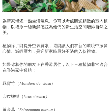
為新家增添一點生活氣息。你可以考慮贈送精緻的室內植
物，以增添一絲新鮮感並為他們的新生活空間增添自然之
美。
植物除了能提升空氣質素，還能讓人們在新的環境中振奮
心情、減輕壓力，是迎新家時最好不過的入伙禮物。
如果你和你的朋友正在香港居住，以下三種植物非常適合
在香港家中種植：
龜背竹（
Monstera deliciosa
）
印度橡樹（
Ficus elastica）
黃金葛（
Epipremnum aureum
）