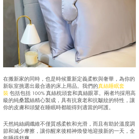
在搬新家的同時，也是時候重新定義柔軟與奢華，為你的
新臥室挑選出最合適的床上用品。我們的
真絲睡眠套
裝
包括包括 100% 真絲枕頭套和真絲眼罩。兩者均採用高
級的純桑蠶絲精心製成，具有抗衰老和抗皺紋的特性，讓
你的皮膚和頭髮在睡眠時都能得到適當的呵護。
天然純絲綢纖維不僅質感柔軟和光滑，而且有助於溫度調
節和減少摩擦，讓你醒來後精神煥發地迎接新的一天，全
年睡得舒爽。