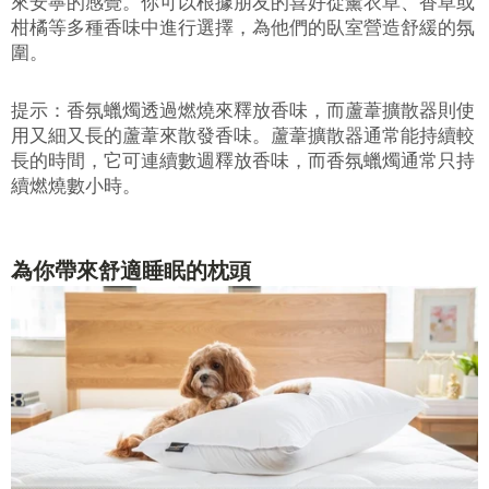
來安寧的感覺。你可以根據朋友的喜好從薰衣草、香草或
柑橘等多種香味中進行選擇，為他們的臥室營造舒緩的氛
圍。
提示：香氛蠟燭透過燃燒來釋放香味，而蘆葦擴散器則使
用又細又長的蘆葦來散發香味。蘆葦擴散器通常能持續較
長的時間，它可連續數週釋放香味，而香氛蠟燭通常只持
續燃燒數小時。
為你帶來舒適睡眠的枕頭