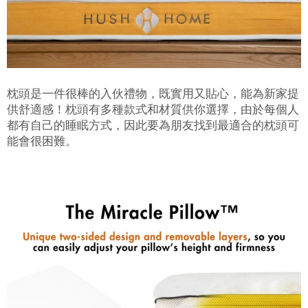
枕頭是一件很棒的入伙禮物，既實用又貼心，能為新家提
供舒適感！枕頭有多種款式和材質供你選擇，由於每個人
都有自己的睡眠方式，因此要為朋友找到最適合的枕頭可
能會很困難。
賞你床褥&床架$1000優
惠!
千萬不要錯過! 輸入電子郵箱即享獨
家迎新優惠.