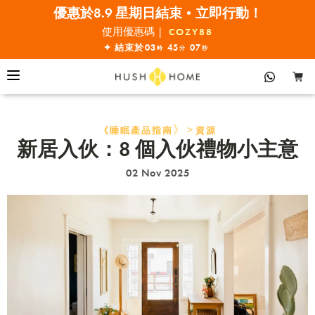
優惠於8.9 星期日結束•立即行動！
全線7折!
使用優惠碼 |
COZY88
✦ 結束於
03
45
05
時
分
秒
》>
《睡眠產品指南
資源
新居入伙：8 個入伙禮物小主意
02 Nov 2025