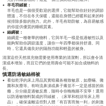
羊毛羽絨被：
羊毛也是一個很受歡迎的選擇，它能幫助你好好的調節
體溫，不但在冬天保暖，還能在身體已經暖和起來的時
候排除多餘的熱力。此外，羊毛有助防敏，為容易敏感
的你提供優質的睡眠質素。
絲綢被：
絲綢是一種奢華的物料，它與羊毛一樣是低過敏性以及
能夠幫助你調節溫度，讓你一年四季都保持舒適。同
時，它還具備良好的隔熱功能和輕盈的被身。
清潔這些天然填充物需要使用專業的清潔劑，所以會令清
潔成本增加，而且它們的使用壽命可能不如合成物料的
長。
慎選防過敏絲棉被
看似乾淨的床上用品其實暗藏各種致敏原，如塵蟎、黴
菌和灰塵等。有時流鼻涕或鼻子癢並不一定是感冒的病
癥，分分鐘是過敏反應，隨時令你晚晚睡不安寧！選用
以防過敏物料製成的羽絨被，（床單和枕頭等床上用
品），確保遠離這些對人體「有百害而無一利」的刺激