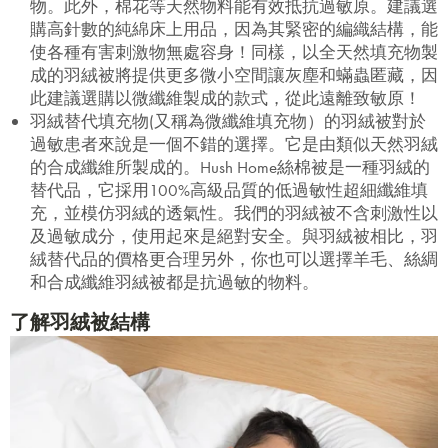
物。此外，棉花等天然物料能有效抵抗過敏原。建議選
購高針數的純綿床上用品，因為其緊密的編織結構，能
使各種有害刺激物無處容身！同樣，以全天然填充物製
成的羽絨被將提供更多微小空間讓灰塵和蟎蟲匿藏，因
此建議選購以微纖維製成的款式，從此遠離致敏原！
羽絨替代填充物(又稱為微纖維填充物）的羽絨被對於
過敏患者來說是一個不錯的選擇。它是由類似天然羽絨
的合成纖維所製成的。Hush Home絲棉被是一種羽絨的
替代品，它採用100%高級品質的低過敏性超細纖維填
充，並模仿羽絨的透氣性。我們的羽絨被不含刺激性以
及過敏成分，使用起來是絕對安全。與羽絨被相比，羽
絨替代品的價格更合理另外，你也可以選擇羊毛、絲綢
和合成纖維羽絨被都是抗過敏的物料。
了解羽絨被結構