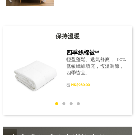
保持溫暖
四季絲棉被™
亦想
輕盈蓬鬆、透氣舒爽，100%
度的
低敏纖維填充，恆溫調節，
四季皆宜。
從
HK$980.00