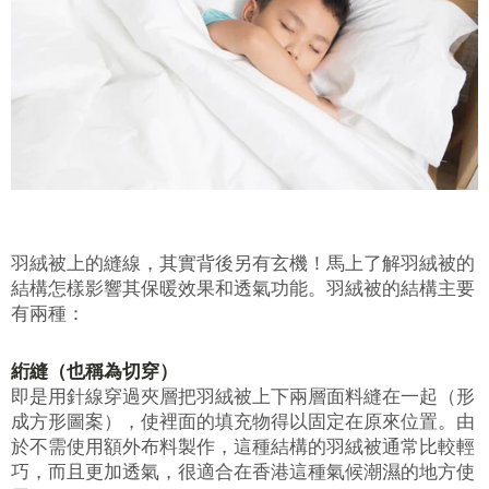
賞你床褥&床架$1000優
惠!
羽絨被上的縫線，其實背後另有玄機！馬上了解羽絨被的
千萬不要錯過! 輸入電子郵箱即享獨
結構怎樣影響其保暖效果和透氣功能。羽絨被的結構主要
家迎新優惠.
有兩種：
絎縫（也稱為切穿）
即是用針線穿過夾層把羽絨被上下兩層面料縫在一起（形
成方形圖案），使裡面的填充物得以固定在原來位置。由
於不需使用額外布料製作，這種結構的羽絨被通常比較輕
巧，而且更加透氣，很適合在香港這種氣候潮濕的地方使
提交