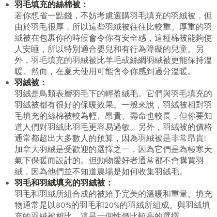
羽毛填充的絲棉被：
若你想省一點錢，不妨考慮選購羽毛填充的羽絨被，但
由於羽毛很厚，所以這些羽絨被往往比較重。厚重的羽
絨被在包裹你的時候會令你有安全感，這種棉被能夠使
人安睡，所以特別適合嬰兒和有行為障礙的兒童。另
外，羽毛填充的羽絨被比羊毛或絲綢羽絨被更能保持溫
暖。然而，在夏天使用可能會令你感到過分溫暖。
羽絨被：
羽絨是鳥類表層羽毛下的輕盈絨毛。它們與羽毛填充的
羽絨被都有很好的保暖效果。一般來說，羽絨被相對羽
毛填充的絲棉被較為輕、昂貴、壽命也較長，但你要知
道人們對羽絨比羽毛更容易過敏。另外，羽絨被的價格
通常都超出大多數人的預算，因為羽絨被是非常昂貴!
加拿大羽絨是受歡迎的選擇之一，因為它們是為極寒天
氣下保暖而設計的。但動物愛好者通常都不會購買羽
絨，因為他們並不知道農場是如何收集羽絨毛。
羽毛和羽絨填充的羽絨被：
羽毛和羽絨所組合成的被給予完美的溫暖和重量。填充
物通常是以80%的羽毛和20%的羽絨所組成。與羽絨填
充的羽絨被相比，這是一個性價比較高的選擇。