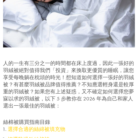
人的一生有三分之一的時間都在床上度過，因此一張好的
羽絨被絕對值得我們「投資」來換取更優質的睡眠，讓您
享受每晚躺在枕頭的時光！想知道如何選擇一張好的羽絨
被？有甚麼羽絨被品牌值得推薦？不知應選輕身還是較厚
重的羽絨被？如果您有上述疑惑，又不確定如何選擇您夢
寐以求的羽絨被，以下 5 步教你在 2026 年為自己和家人
選出一張最佳的羽絨被：
絲棉被購買指南目錄
選擇合適的絲綿被填充物