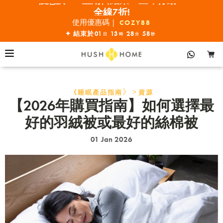
全線7折!
滿 $10000•全單68折
使用優惠碼 |
COZY88
優惠於8.9 星期日結束•立即行動！
✦ 結束於
01
13
28
57
日
時
分
秒
全線7折!
》>
《睡眠產品指南
資源
【2026年購買指南】如何選擇最
好的羽絨被或最好的絲棉被
01 Jan 2026