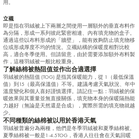
用。
立襯
即是指在羽絨被上下兩層之間使用一層額外的垂直布料作
為分隔，形成一系列彼此緊密相連、內有填充物的盒子。
通過這些以布料形成的「牆壁」，能有效夠防止填充物移
位或形成厚度不均的情況。立襯結構的保暖度相對比較
高，適合冬季使用。但請留意，由於需要添加額外布料製
作，這種羽絨被一般比較重身。
了解絲棉被熱阻值並作出合適選擇
羽絨被的熱阻值 (TOG) 是指其保暖能力，從 1（最低保溫
值）到15（最高保溫值）不等。建議考慮天氣狀況、年中
溫度變化和個人喜好謹慎選擇。請記住一點：羽絨被的保
暖效果與其重量並無直接關係，填充物本身的保暖隔熱能
力越好（無論是天然還是合成），實際所需的填充物就越
少。
不同種類的絲棉被以用於香港天氣
羽絨被普遍分為兩種，他們是冬季羽絨被和夏季絲棉被。
夏季絲棉被一般是1-4.5TOG，香港人往往會在天氣回暖