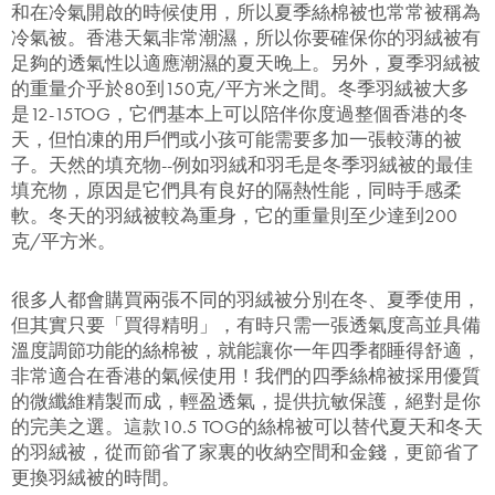
和在冷氣開啟的時候使用，所以夏季絲棉被也常常被稱為
冷氣被。香港天氣非常潮濕，所以你要確保你的羽絨被有
足夠的透氣性以適應潮濕的夏天晚上。另外，夏季羽絨被
的重量介乎於80到150克/平方米之間。冬季羽絨被大多
是12-15TOG，它們基本上可以陪伴你度過整個香港的冬
天，但怕凍的用戶們或小孩可能需要多加一張較薄的被
子。天然的填充物--例如羽絨和羽毛是冬季羽絨被的最佳
填充物，原因是它們具有良好的隔熱性能，同時手感柔
軟。冬天的羽絨被較為重身，它的重量則至少達到200
克/平方米。
很多人都會購買兩張不同的羽絨被分別在冬、夏季使用，
但其實只要「買得精明」，有時只需一張透氣度高並具備
溫度調節功能的絲棉被，就能讓你一年四季都睡得舒適，
非常適合在香港的氣候使用！我們的四季絲棉被採用優質
的微纖維精製而成，輕盈透氣，提供抗敏保護，絕對是你
的完美之選。這款10.5 TOG的絲棉被可以替代夏天和冬天
的羽絨被，從而節省了家裏的收納空間和金錢，更節省了
更換羽絨被的時間。