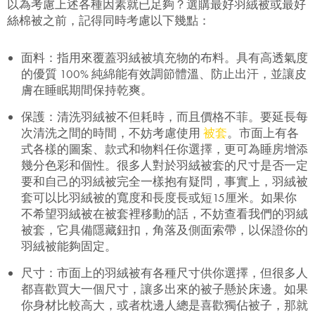
以為考慮上述各種因素就已足夠？選購最好羽絨被或最好
絲棉被之前，記得同時考慮以下幾點：
面料：指用來覆蓋羽絨被填充物的布料。具有高透氣度
的優質 100% 純綿能有效調節體溫、防止出汗，並讓皮
膚在睡眠期間保持乾爽。
保護：清洗羽絨被不但耗時，而且價格不菲。要延長每
次清洗之間的時間，不妨考慮使用
被套
。市面上有各
式各樣的圖案、款式和物料任你選擇，更可為睡房增添
幾分色彩和個性。很多人對於羽絨被套的尺寸是否一定
要和自己的羽絨被完全一樣抱有疑問，事實上，羽絨被
套可以比羽絨被的寬度和長度長或短15厘米。如果你
不希望羽絨被在被套裡移動的話，不妨查看我們的羽絨
被套，它具備隱藏鈕扣，角落及側面索帶，以保證你的
羽絨被能夠固定。
尺寸：市面上的羽絨被有各種尺寸供你選擇，但很多人
都喜歡買大一個尺寸，讓多出來的被子懸於床邊。如果
你身材比較高大，或者枕邊人總是喜歡獨佔被子，那就