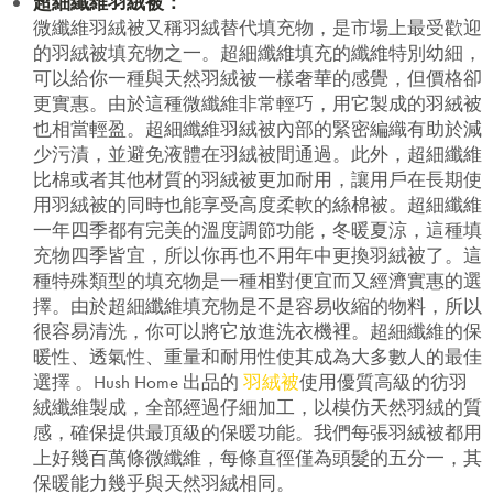
超細纖維羽絨被：
微纖維羽絨被又稱羽絨替代填充物，是市場上最受歡迎
的羽絨被填充物之一。超細纖維填充的纖維特別幼細，
可以給你一種與天然羽絨被一樣奢華的感覺，但價格卻
更實惠。由於這種微纖維非常輕巧，用它製成的羽絨被
也相當輕盈。超細纖維羽絨被內部的緊密編織有助於減
少污漬，並避免液體在羽絨被間通過。此外，超細纖維
比棉或者其他材質的羽絨被更加耐用，讓用戶在長期使
用羽絨被的同時也能享受高度柔軟的絲棉被。超細纖維
一年四季都有完美的溫度調節功能，冬暖夏涼，這種填
充物四季皆宜，所以你再也不用年中更換羽絨被了。這
種特殊類型的填充物是一種相對便宜而又經濟實惠的選
擇。由於超細纖維填充物是不是容易收縮的物料，所以
很容易清洗，你可以將它放進洗衣機裡。超細纖維的保
暖性、透氣性、重量和耐用性使其成為大多數人的最佳
選擇 。Hush Home 出品的
羽絨被
使用優質高級的彷羽
絨纖維製成，全部經過仔細加工，以模仿天然羽絨的質
感，確保提供最頂級的保暖功能。我們每張羽絨被都用
上好幾百萬條微纖維，每條直徑僅為頭髮的五分一，其
保暖能力幾乎與天然羽絨相同。