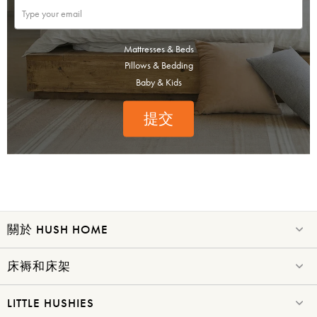
Mattresses & Beds
Pillows & Bedding
Baby & Kids
提交
關於 HUSH HOME
床褥和床架
LITTLE HUSHIES