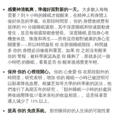
感覺神清氣爽，準備好面對新的一天。
大多數人每晚
需要 7 到 9 小時的睡眠才能醒來，在精神上和身體上
做好休息的準備。在那段時間里， 你的 身體會經歷有
規律的 90 分鐘睡眠週期，其中深度睡眠和快速眼動會
發生，並且每個週期都會變長。
深度睡眠
是指身心有
機會休息、恢復和再生——所有這些都對健康的身心至
關重要——所以時間越長 你 在那個睡眠階段，時間越
多 你的 身體必須修復和重置。如果 你 之前沒有醒來
你的 警報，被科學家認為是 你 睡夠了，那就多試一個
小時吧
的睡眠，看看是否 你 醒來後感覺更年輕
。
保持 你的 心裡很開心。
你的 心會愛 你 在那段額外的
時間里，研究表明，增加 你的 睡眠一小時已被證明可
以顯著降低血壓。根據芝加哥大學的科學家的說法，他
們進行了為期五年的研究，「額外睡眠一小時的好處與
將收縮壓降低17毫米汞柱的收益相當」。這意味著普
通人減少了 15% 以上。
提高 你的 免疫系統。
那些睡得好的人生病的可能性要