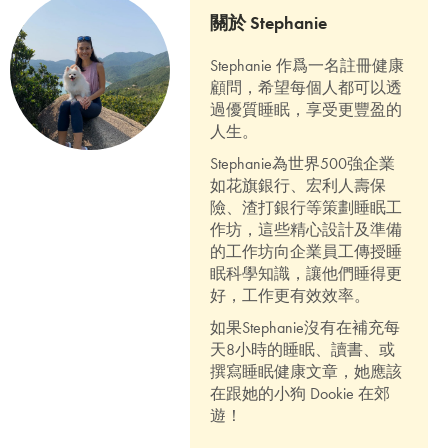
關於 Stephanie
Stephanie 作爲一名註冊健康
顧問，希望每個人都可以透
過優質睡眠，享受更豐盈的
人生。
Stephanie為世界500強企業
如花旗銀行、宏利人壽保
險、渣打銀行等策劃睡眠工
作坊，這些精心設計及準備
的工作坊向企業員工傳授睡
眠科學知識，讓他們睡得更
好，工作更有效效率。
如果Stephanie沒有在補充每
天8小時的睡眠、讀書、或
撰寫睡眠健康文章，她應該
在跟她的小狗 Dookie 在郊
遊！