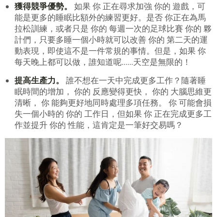
獲得競爭優勢。
如果 你 正在尋求加強 你的 遊戲，可
能是更多的睡眠比額外的練習更好。是否 你正在為馬
拉松訓練，或者只是 你的 每週一次的足球比賽 你的 夥
計們，只要多睡一個小時就可以改善 你的 第二天的運
動表現，即使這不是一件常規的事情。但是，如果 你
每天晚上都可以做，誰知道呢......天空是無限的！
提高生產力。
誰不想在一天中完成更多工作？隨著睡
眠時間的增加， 你的 反應變得更快， 你的 大腦思維更
清晰， 你 能夠更好地同時處理多項任務。 你 可能會損
失一個小時的 你的 工作日，但如果 你 正在完成更多工
作並提升 你的 性能，這肯定是一筆好交易嗎？