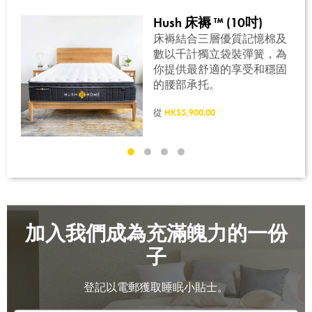
Hush 床褥 ™ (10吋)
實
床褥結合三層優質記憶棉及
成，
數以千計獨立袋裝彈簧，為
何一
你提供最舒適的享受和穩固
的睡
的腰部承托。
從
HK$5,900.00
加入我們成為充滿魄力的一份
子
登記以電郵獲取睡眠小貼士。