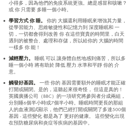
小得多，因為他們的免疫系統更強。總是感冒和咳嗽？
或 你 只需要
多睡一個小時。
學習方式 你 睡。
你的 大腦還利用睡眠來增強其力量，
從學習能力、思維敏捷性和記憶力到
深度睡眠和
一
切，一切都會得到改善 你 在這些寶貴的時間里，白天
遇到的被
整合、
處理和存儲
，所以給你的 大腦的時間
一樣多 你 能！
減輕壓力。
睡眠
可以
讓身體自然地感到痛苦，所以多
睡一個小時
將有助於
降低
壓力
水準和平靜 你的 介
意。
觸發好基因。
一些 你的 基因需要額外的睡眠才能正確
打開或關閉。是的，這聽起來很奇怪，
但這是真的！
英國廣播公司（BBC）的一項研究將參與者分成兩組，
分別睡6個半小時或7個半小時。睡眠時間更長的那組
人的血液測試顯示，他們已經打開或關閉了多達500個
基因
- 這些變化
都是為了
更好的健康。
這些變化出現
在預防糖尿病和炎症等疾病的基因中。