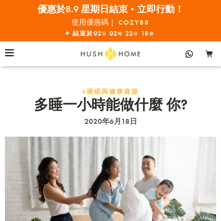
優惠於8.9 星期日結束•立即行動！
全線7折!
使用優惠碼 |
COZY88
✦ 結束於
02
02
22
17
日
時
分
秒
>睡眠與健康
資源
多睡一小時能做什麼 你?
2020年6月18日