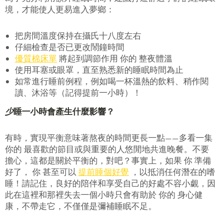
境，才能使人更易進入夢鄉：
把房間溫度保持在攝氏十八度左右
仔細檢查是否已更改鬧鐘時間
優質棉床單
將起到調節作用 你的 整夜體溫
使用耳塞或眼罩，直至熟悉新的睡眠時間為止
如常進行睡前例程，例如喝一杯溫熱的飲料、稍作閱
讀、沐浴等（記得提前一小時）！
少
睡一小時
會產生什麼影響？
有時，實現平衡意味著熬夜的時間更長一點——多看一集
你的 最喜歡的節目或與重要的人悠閒地共進晚餐。不要
擔心，這都是關於平衡的，對吧？事實上，如果 你 準備
好了， 你 甚至可以
提前睡個好覺
，以抵消任何潛在的嗜
睡！請記住，良好的陪伴和享受自己的好處不容小覷，因
此在這裡和那裡失去一個小時只會有助於 你的 身心健
康，不帶走它，不僅僅是彌補睡眠不足。