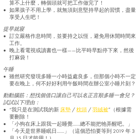
算不上什麼，轉個頭就可把工作做完了！
如果孩子不用上學，就無須刻意堅持早起的習慣，盡量
享受人生吧！
提早就寢
訂立嚴格作息時間，並要持之以恆，避免用休閒時間來
工作。
晚上看電視或讀書也一樣——比平時早點停下來，然後
打麻袋！
午睡
雖然研究發現多睡一小時益處良多，但那個小時不一定
要在晚上，何不好好利用午飯時間在辦公室小睡片刻？
動動腦筋：想找個借口讓自己可以名正言順多睡一會兒？
試試以下理由：
“我只是在測試我的新
床墊
/
枕頭
/
羽絨被
”（根據需
要刪除！
「小狗在床上跟我一起睡覺......總不能把牠弄醒吧。」
「今天是世界睡眠日......」（這個恐怕要等到 2019 年 3
月 15 日才能用！）