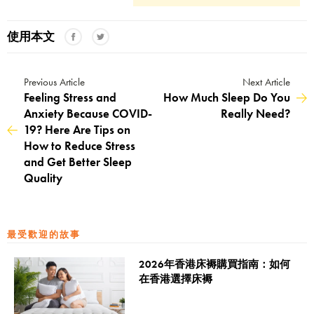
使用本文
Previous Article
Next Article
Feeling Stress and
How Much Sleep Do You
Anxiety Because COVID-
Really Need?
19? Here Are Tips on
How to Reduce Stress
and Get Better Sleep
Quality
最受歡迎的故事
2026年香港床褥購買指南：如何
在香港選擇床褥