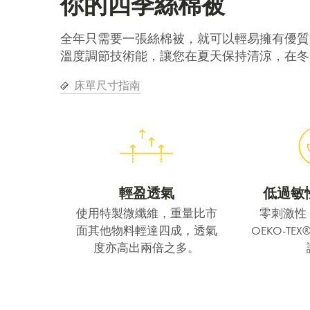
你的四季絲棉被
全年只需要一張絲棉被，就可以輕易擁有優質
溫度調節技術能，讓您在夏天保持清涼，在冬
床單尺寸指南
輕盈透氣
低過敏
使用特製微纖維，重量比市
零刺激性
面其他物料輕達四成，透氣
OEKO-TEX®
度亦高出兩倍之多。