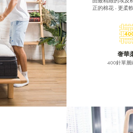
由最精緻的埃及
正的棉花 - 更
奢華
400針單
賞你床褥&床架$1000
優惠!