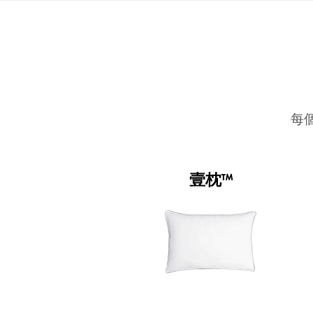
每
壹枕™
睡起來的感覺