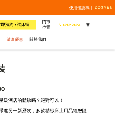
使用優惠碼 |
COZY88
門市
立即預約 ◖試床褥
6959 0692
位置
l
清倉優惠
關於我們
裝
00
星級酒店的體驗嗎？絕對可以！
帶進另一新層次，多款精緻床上用品給您隨