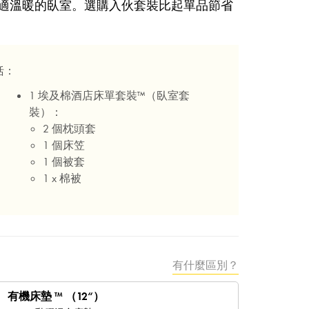
適溫暖的臥室。選購入伙套裝比起單品節省
括：
1 埃及棉酒店床單套裝™（臥室套
裝）：
2 個枕頭套
1 個床笠
1 個被套
1 x 棉被
有什麼區別？
有機床墊 ™ （12“）