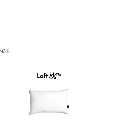
枕頭
Loft 枕™
睡起來的感覺