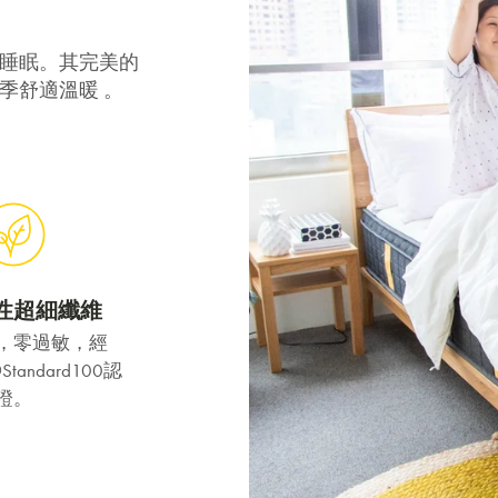
千萬不要錯過! 輸入電子郵箱即享獨
家迎新優惠.
睡眠。其完美的
季舒適溫暖 。
提交
性超細纖維
，零過敏，經
Standard100認
證。