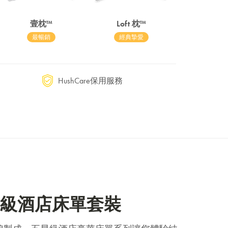
壹枕™
Loft 枕™
最暢銷
經典摯愛
HushCare保用服務
 星級酒店床單套裝