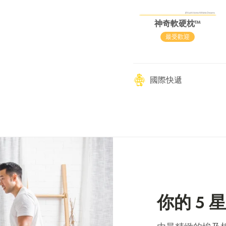
神奇軟硬枕™
最受歡迎
國際快遞
你的 5