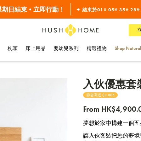
 星期日結束•立即行動！
全線7折!
✦ 結束於
01
05
35
27
日
時
分
秒
滿 $10000•全單68折
 星期日結束•立即行動！
全線7折!
枕頭
床上用品
嬰幼兒系列
精選禮物
Shop Natura
入伙優惠套
節省高達 $4,805
From
HK$4,900.
夢想於家中構建一個五
讓入伙套裝把您的夢境