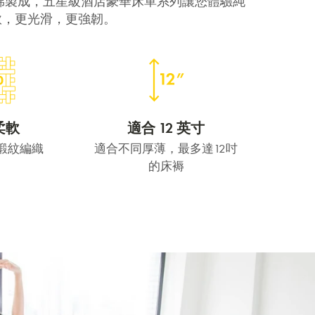
棉製成，五星級酒店豪華床單系列讓您體驗純
柔軟，更光滑，更強韌。
柔軟
適合 12 英寸
層緞紋編織
適合不同厚薄，最多達12吋
的床褥