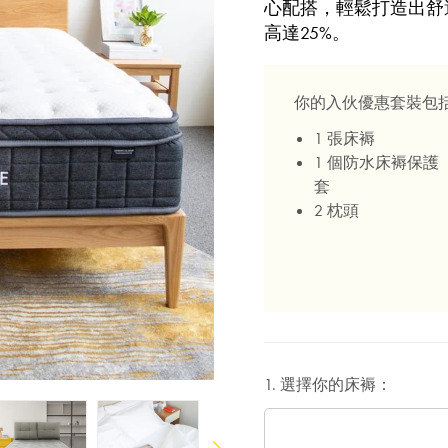
心配搭，輕鬆打造出舒
高達25%。
你的入伙優惠套裝包
1 張床褥
1 個防水床褥保護
套
2 枕頭
1. 選擇你的床褥：