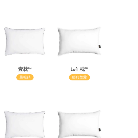
：
壹枕™
Loft 枕™
最暢銷
經典摯愛
：